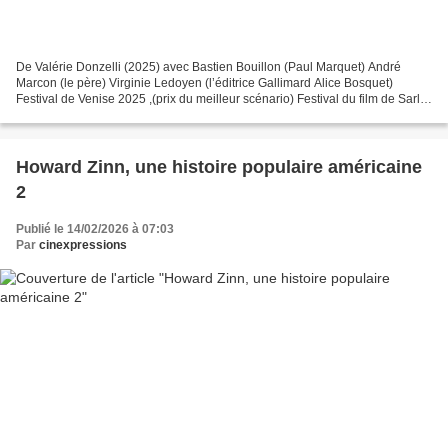
De Valérie Donzelli (2025) avec Bastien Bouillon (Paul Marquet) André
Marcon (le père) Virginie Ledoyen (l’éditrice Gallimard Alice Bosquet)
Festival de Venise 2025 ,(prix du meilleur scénario) Festival du film de Sarlat
2025 Un photographe à succès abandonne...
Howard Zinn, une histoire populaire américaine
2
Publié le 14/02/2026 à 07:03
Par
cinexpressions