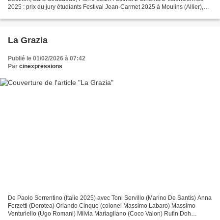
2025 : prix du jury étudiants Festival Jean-Carmet 2025 à Moulins (Allier),
sélection second rôle : prix du jury...
La Grazia
Publié le 01/02/2026 à 07:42
Par
cinexpressions
De Paolo Sorrentino (Italie 2025) avec Toni Servillo (Marino De Santis) Anna
Ferzetti (Dorotea) Orlando Cinque (colonel Massimo Labaro) Massimo
Venturiello (Ugo Romani) Milvia Mariagliano (Coco Valon) Rufin Doh