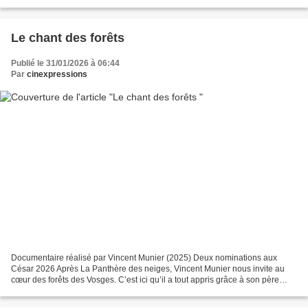
Zeyenouin (le pape) Francesco Martino (Ricardo...
Le chant des forêts
Publié le 31/01/2026 à 06:44
Par
cinexpressions
Documentaire réalisé par Vincent Munier (2025) Deux nominations aux
César 2026 Après La Panthère des neiges, Vincent Munier nous invite au
cœur des forêts des Vosges. C’est ici qu’il a tout appris grâce à son père
Michel, naturaliste, ayant passé sa vie...