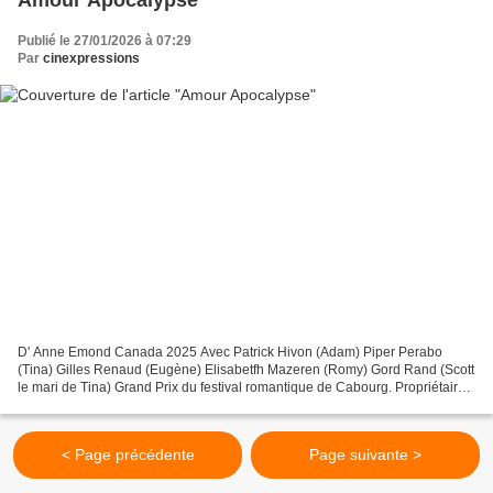
Publié le 27/01/2026 à 07:29
Par
cinexpressions
D' Anne Emond Canada 2025 Avec Patrick Hivon (Adam) Piper Perabo
(Tina) Gilles Renaud (Eugène) Elisabetfh Mazeren (Romy) Gord Rand (Scott
le mari de Tina) Grand Prix du festival romantique de Cabourg. Propriétaire
d'un chenil, Adam, 45 ans, est éco-anxieux....
< Page précédente
Page suivante >