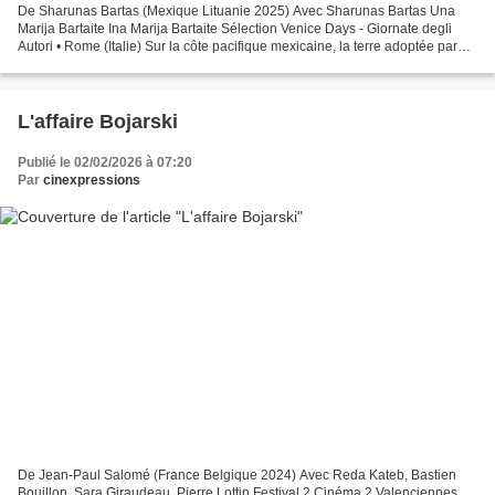
De Sharunas Bartas (Mexique Lituanie 2025) Avec Sharunas Bartas Una
Marija Bartaite Ina Marija Bartaite Sélection Venice Days - Giornate degli
Autori • Rome (Italie) Sur la côte pacifique mexicaine, la terre adoptée par
Ina Marija avant de mourir trop...
L'affaire Bojarski
Publié le 02/02/2026 à 07:20
Par
cinexpressions
De Jean-Paul Salomé (France Belgique 2024) Avec Reda Kateb, Bastien
Bouillon, Sara Giraudeau, Pierre Lottin Festival 2 Cinéma 2 Valenciennes