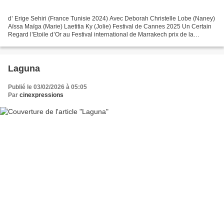
d’ Erige Sehiri (France Tunisie 2024) Avec Deborah Christelle Lobe (Naney)
Aïssa Maïga (Marie) Laetitia Ky (Jolie) Festival de Cannes 2025 Un Certain
Regard l’Etoile d’Or au Festival international de Marrakech prix de la
Critique et Prix Les Grenades...
Laguna
Publié le 03/02/2026 à 05:05
Par
cinexpressions