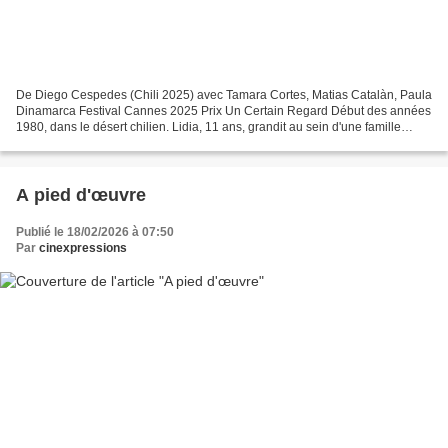
De Diego Cespedes (Chili 2025) avec Tamara Cortes, Matias Catalàn, Paula
Dinamarca Festival Cannes 2025 Prix Un Certain Regard Début des années
1980, dans le désert chilien. Lidia, 11 ans, grandit au sein d'une famille
queer flamboyante et aimante, qui...
A pied d'œuvre
Publié le 18/02/2026 à 07:50
Par
cinexpressions