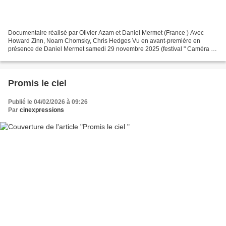
Documentaire réalisé par Olivier Azam et Daniel Mermet (France ) Avec
Howard Zinn, Noam Chomsky, Chris Hedges Vu en avant-première en
présence de Daniel Mermet samedi 29 novembre 2025 (festival " Caméra au
poing") Le best-seller d'Howard Zinn a révélé...
Promis le ciel
Publié le 04/02/2026 à 09:26
Par
cinexpressions