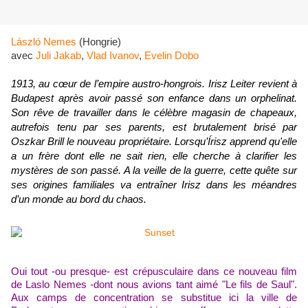
László Nemes
(Hongrie)
avec
Juli Jakab
,
Vlad Ivanov
,
Evelin Dobo
1913, au cœur de l’empire austro-hongrois. Irisz Leiter revient à
Budapest après avoir passé son enfance dans un orphelinat.
Son rêve de travailler dans le célèbre magasin de chapeaux,
autrefois tenu par ses parents, est brutalement brisé par
Oszkar Brill le nouveau propriétaire. Lorsqu’Írisz apprend qu'elle
a un frère dont elle ne sait rien, elle cherche à clarifier les
mystères de son passé. A la veille de la guerre, cette quête sur
ses origines familiales va entraîner Irisz dans les méandres
d’un monde au bord du chaos.
Oui tout -ou presque- est crépusculaire dans ce nouveau film
de Laslo Nemes -dont nous avions tant aimé "Le fils de Saul".
Aux camps de concentration se substitue ici la ville de