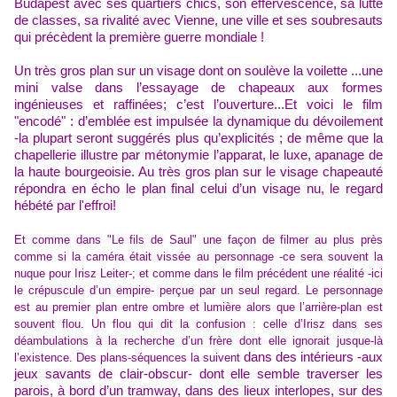
Budapest avec ses quartiers chics, son effervescence, sa lutte
de classes, sa rivalité avec Vienne, une ville et ses soubresauts
qui précèdent la première guerre mondiale !
Un très gros plan sur un visage dont on soulève la voilette ...une
mini valse dans l’essayage de chapeaux aux formes
ingénieuses
et raffinées
; c’est l’ouverture...
Et voici le film
"encodé"
:
d’emblée est impulsée
la
dynamique d
u
dévoilement
-
la plupart
s
er
ont suggérés
plus qu’
explicités ;
de même que
la
chapellerie
illustre par
métonymie
l’apparat,
le
luxe,
apanage
de
la haute bourgeoisie.
Au très gros plan sur le visage
chapeauté
répondra en écho
l
e plan final celui d’un visage
nu, le regard
hébété
par l'effroi!
Et comme dans "Le fils de
S
aul"
une
façon de filmer au plus près
comme s
i
la caméra était vissée au personnage
-
ce sera souvent la
nuque pour Irisz Leiter
-
;
et
comme dans le film précédent une réalité
-
ici
le crépuscule d’un empire
-
perçue par un seul regard.
Le
personnage
est au premier plan entre ombre et lumière alors que l’arrière-plan est
souvent flou. Un flou
qui dit
la confusion : celle d’Irisz dans ses
déambulations à la recherche d’un frère dont elle ignorait jusque-là
dans des intérieurs
-
aux
l’existence. Des plans-séquences la suivent
jeux savants de clair-obscur
-
dont elle semble traverser les
parois, à bord d’un tramway, dans des lieux interlopes, sur des