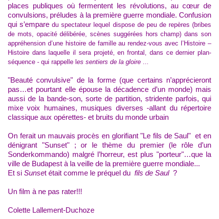
places publiques où fermentent les révolutions,
au cœur de
convulsions, préludes à la première guerre mondiale. Confusion
qui s’empare
d
u spectateur
lequel
dispose de peu de repères
(bribes
de mots, opacité délibérée, scènes suggérées hors
champ
)
dans son
appréhension d’une histoire de famille au rendez-vous avec l’Histoire –
Histoire
dans laquelle il
sera
projeté,
en frontal,
dans
c
e dernier plan-
séquence
-
qui rappel
le
l
es sentiers de la gloire
...
"B
eauté convulsive"
de la forme (que certains n’apprécieront
pas…et pourtant elle épouse la décadence d’un monde) mais
aussi de la bande-son, sorte de
partition,
stridente parfois,
qui
mixe
voix humaines, musiques diverses -allant du répertoire
classique aux opérettes
- et bruits du monde urbain
On ferait un mauvais procès en glorifiant "Le fils de Saul" et en
dénigrant "Sunset" ; or le thème du premier (le rôle d’un
Sonderkommando) malgré l’horreur, est plus "porteur"…que la
ville de Budapest à la veille de la première guerre mondiale...
Et si
Sunse
t était comme le préquel du
fils de Saul
?
Un film à ne pas rater!!!
Colette Lallement-Duchoze