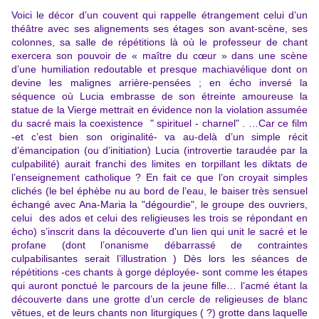
Voici le décor d’un couvent qui rappelle étrangement celui d’un
théâtre avec ses alignements ses étages son avant-scène, ses
colonnes, sa salle de répétitions là où le professeur de chant
exercera son pouvoir de « maître du cœur » dans une scène
d’une humiliation redoutable et presque machiavélique dont on
devine les malignes arrière-pensées ; en écho inversé la
séquence où Lucia embrasse de son étreinte amoureuse la
statue de la Vierge mettrait en évidence non la violation assumée
du sacré mais la coexistence " spirituel - charnel" . …Car ce film
-et c’est bien son originalité- va au-delà d’un simple récit
d’émancipation (ou d’initiation) Lucia (introvertie taraudée par la
culpabilité) aurait franchi des limites en torpillant les diktats de
l’enseignement catholique ? En fait ce que l’on croyait simples
clichés (le bel éphèbe nu au bord de l’eau, le baiser très sensuel
échangé avec Ana-Maria la "dégourdie", le groupe des ouvriers,
celui des ados et celui des religieuses les trois se répondant en
écho) s’inscrit dans la découverte d'un lien qui unit le sacré et le
profane (dont l’onanisme débarrassé de contraintes
culpabilisantes serait l’illustration ) Dès lors les séances de
répétitions -ces chants à gorge déployée- sont comme les étapes
qui auront ponctué le parcours de la jeune fille… l’acmé étant la
découverte dans une grotte d’un cercle de religieuses de blanc
vêtues, et de leurs chants non liturgiques ( ?) grotte dans laquelle