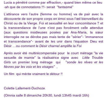
Lucia a pénétré comme par effraction,- quand bien même ce lieu
-ah que de connotations !!!- serait "fantasmé"
L’attirance vers l’autre (femme ou homme) va de pair avec la
découverte de son propre corps en émoi sous l’œil bienveillant du
Christ ou de la Vierge. Foi et sexualité en leur concomitance ? et
la transcendance de l’une n’est pas forcément celle attendue
(aux questions insidieuses posées par Ana-Maria, la sœur
interrogée ne se dérobe pas mais tente de "sérier"- ’immanence
et transcendance"- avant de les unir dans l’équation Dieu est
Désir …ou
comment le Désir charnel amplifie la Foi
Après avoir été multirécompensée pour le court métrage "la vie
sexuelle de mamie" la réalisatrice signe avec
Little Trouble
Girls
un premier long métrage qui "
sonde les rêves et les
fièvres par les voix et les visages"
,
Un film qui mérite vraiment le détour !!
Colette Lallement-Duchoze
(Omnia salle 8 dimanche 20h30, lundi 13h45 mardi 16h)