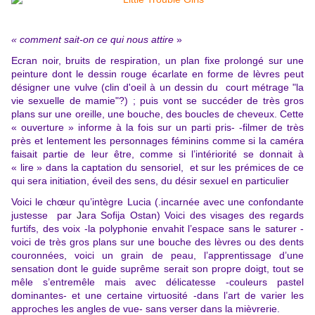
« comment sait-on ce qui nous attire
»
Ecran noir, bruits de respiration, un plan fixe prolongé sur une
peinture dont le dessin rouge écarlate en forme de lèvres peut
désigner une vulve (clin d'oeil à un dessin du court métrage "la
vie sexuelle de mamie"?) ; puis vont se succéder de très gros
plans sur une oreille, une bouche, des boucles de cheveux. Cette
« ouverture » informe à la fois sur un parti pris- -filmer de très
près et lentement les personnages féminins comme si la caméra
faisait partie de leur être, comme si l’intériorité se donnait à
« lire » dans la captation du sensoriel, et sur les prémices de ce
qui sera initiation, éveil des sens, du désir sexuel en particulier
Voici le chœur qu’intègre Lucia (.incarnée avec une confondante
justesse par
J
ara Sofija Ostan)
Voici des visages des regards
furtifs, des voix -la polyphonie envahit l’espace sans le saturer -
voici de très gros plans sur une bouche des lèvres ou des dents
couronnées, voici un grain de peau, l’apprentissage d’une
sensation dont le guide suprême serait son propre doigt, tout se
mêle s’entremêle mais avec délicatesse -couleurs pastel
dominantes- et une certaine virtuosité -dans l’art de varier les
approches les angles de vue- sans verser dans la mièvrerie.