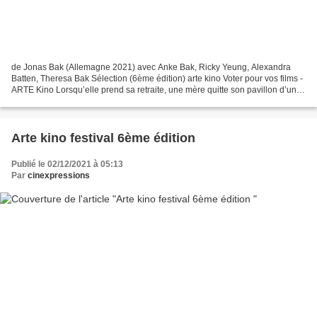
de Jonas Bak (Allemagne 2021) avec Anke Bak, Ricky Yeung, Alexandra
Batten, Theresa Bak Sélection (6ème édition) arte kino Voter pour vos films -
ARTE Kino Lorsqu’elle prend sa retraite, une mère quitte son pavillon d’une
paisible bourgade en Forêt-Noire,...
Arte kino festival 6ème édition
Publié le 02/12/2021 à 05:13
Par
cinexpressions