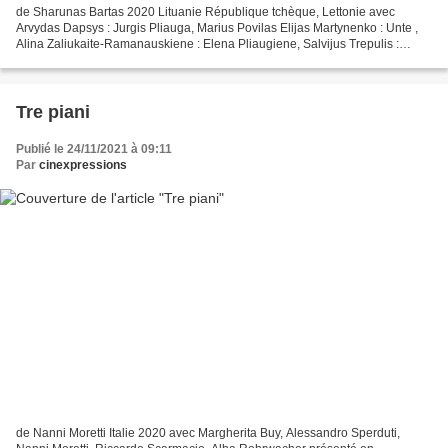
de Sharunas Bartas 2020 Lituanie République tchèque, Lettonie avec
Arvydas Dapsys : Jurgis Pliauga, Marius Povilas Elijas Martynenko : Unte ,
Alina Zaliukaite-Ramanauskiene : Elena Pliaugiene, Salvijus Trepulis :
Deacon, Valdas Virgailis : Ignas, Rytis...
Tre piani
Publié le 24/11/2021 à 09:11
Par
cinexpressions
de Nanni Moretti Italie 2020 avec Margherita Buy, Alessandro Sperduti,