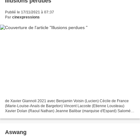
Illusions perdues
Publié le 17/11/2021 à 07:37
Par
cinexpressions
de Xavier Giannoli 2021 avec Benjamin Voisin (Lucien) Cécile de France
(Marie-Louise-Anaïs de Bargeton) Vincent Lacoste (Etienne Lousteau)
Xavier Dolan (Raoul Nathan) Jeanne Balibar (marquise d'Espard) Salomé
Dewaels (Coralie) Gérard Depardieu (Dauriat)...
Aswang