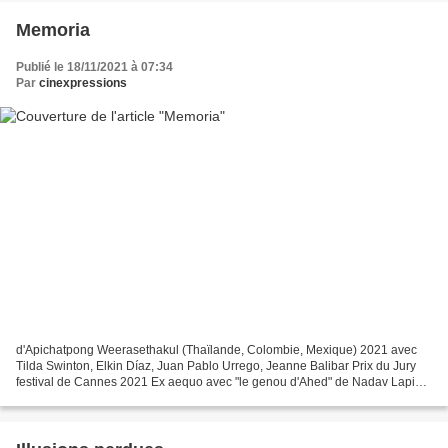
Memoria
Publié le 18/11/2021 à 07:34
Par
cinexpressions
d'Apichatpong Weerasethakul (Thaïlande, Colombie, Mexique) 2021 avec
Tilda Swinton, Elkin Díaz, Juan Pablo Urrego, Jeanne Balibar Prix du Jury
festival de Cannes 2021 Ex aequo avec "le genou d'Ahed" de Nadav Lapid
Le genou d'Ahed - Le blog de cinexpressions Jessica,...