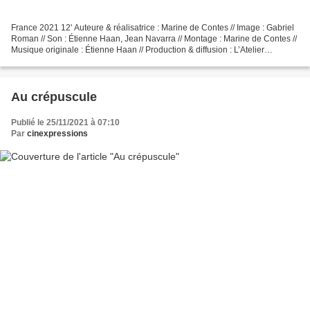
France 2021 12' Auteure & réalisatrice : Marine de Contes // Image : Gabriel
Roman // Son : Étienne Haan, Jean Navarra // Montage : Marine de Contes //
Musique originale : Étienne Haan // Production & diffusion : L’Atelier
documentaire 2021 : Images en...
Au crépuscule
Publié le 25/11/2021 à 07:10
Par
cinexpressions