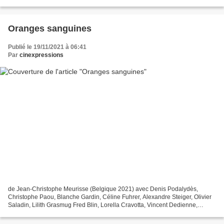
Lou Steffen : Andréa...
Oranges sanguines
Publié le 19/11/2021 à 06:41
Par
cinexpressions
de Jean-Christophe Meurisse (Belgique 2021) avec Denis Podalydès,
Christophe Paou, Blanche Gardin, Céline Fuhrer, Alexandre Steiger, Olivier
Saladin, Lilith Grasmug Fred Blin, Lorella Cravotta, Vincent Dedienne,
Guilaine Londez , Patrice Laffont Pascal...