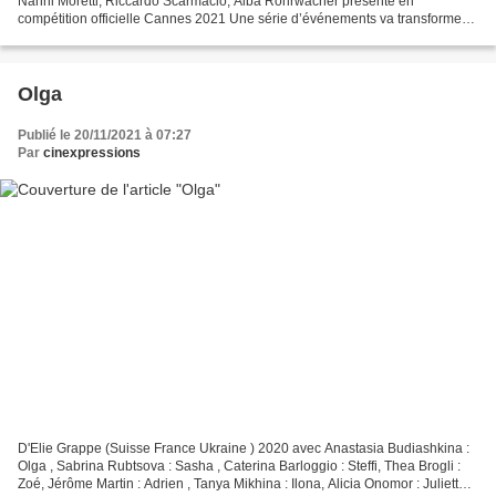
Nanni Moretti, Riccardo Scarmacio, Alba Rohrwacher présenté en
compétition officielle Cannes 2021 Une série d’événements va transformer
radicalement l’existence des habitants d’un...
Olga
Publié le 20/11/2021 à 07:27
Par
cinexpressions
D'Elie Grappe (Suisse France Ukraine ) 2020 avec Anastasia Budiashkina :
Olga , Sabrina Rubtsova : Sasha , Caterina Barloggio : Steffi, Thea Brogli :
Zoé, Jérôme Martin : Adrien , Tanya Mikhina : Ilona, Alicia Onomor : Juliette ,