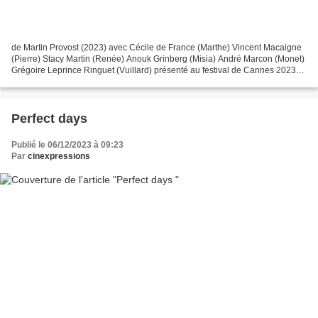
de Martin Provost (2023) avec Cécile de France (Marthe) Vincent Macaigne
(Pierre) Stacy Martin (Renée) Anouk Grinberg (Misia) André Marcon (Monet)
Grégoire Leprince Ringuet (Vuillard) présenté au festival de Cannes 2023
Cannes première sortie janvier...
Perfect days
Publié le 06/12/2023 à 09:23
Par
cinexpressions