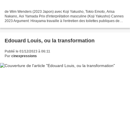
de Wim Wenders (2023 Japon) avec Koji Yakusho, Tokio Emoto, Arisa
Nakano, Aoi Yamada Prix d'interprétation masculine (Koji Yakusho) Cannes
2023 Argument: Hirayama travaille à l'entretien des toilettes publiques de
Tokyo et semble se satisfaire d'une vie...
Edouard Louis, ou la transformation
Publié le 01/12/2023 à 06:11
Par
cinexpressions