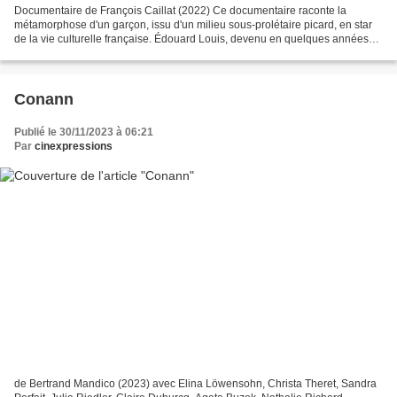
Documentaire de François Caillat (2022) Ce documentaire raconte la
métamorphose d'un garçon, issu d'un milieu sous-prolétaire picard, en star
de la vie culturelle française. Édouard Louis, devenu en quelques années
l'écrivain porte-parole d'une génération,...
Conann
Publié le 30/11/2023 à 06:21
Par
cinexpressions
de Bertrand Mandico (2023) avec Elina Löwensohn, Christa Theret, Sandra