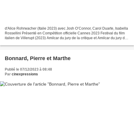
d'Alice Rohrwacher (Italie 2023) avec Josh O’Connor, Carol Duarte, Isabella
Rossellini Présenté en Compétition officielle Cannes 2023 Festival du film
italien de Villerupt (2023) Amilcar du jury de la critique et Amilcar du jury des
exploitants Argument:...
Bonnard, Pierre et Marthe
Publié le 07/12/2023 à 08:48
Par
cinexpressions