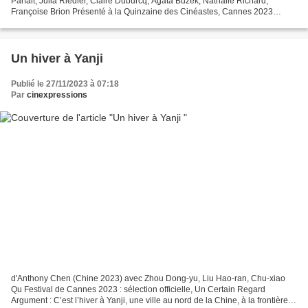
Parfait, Julia Riedler, Claire Duburcq, Agata Buzek, Nathalie Richard,
Françoise Brion Présenté à la Quinzaine des Cinéastes, Cannes 2023
Synopsis au choix: Gardien des enfers, le...
Un hiver à Yanji
Publié le 27/11/2023 à 07:18
Par
cinexpressions
d'Anthony Chen (Chine 2023) avec Zhou Dong-yu, Liu Hao-ran, Chu-xiao
Qu Festival de Cannes 2023 : sélection officielle, Un Certain Regard
Argument : C’est l’hiver à Yanji, une ville au nord de la Chine, à la frontière