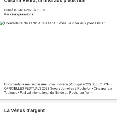
Césaria Evora, la diva aux pieds nus
Publié le 24/11/2023 à 06:30
Par
cinexpressions
Documentaire réalisé par Ana Sofia Fonseca (Portugal 2022) SÉLECTIONS
OFFICIELLES FESTIVALS 2023 Soeurs Jumelles à Rochefort • Cinespaña à
Toulouse • Festival International du film de La Roche-sur-Yon •
Effervescence à Macon • Prix du Public Festival...
La Vénus d'argent