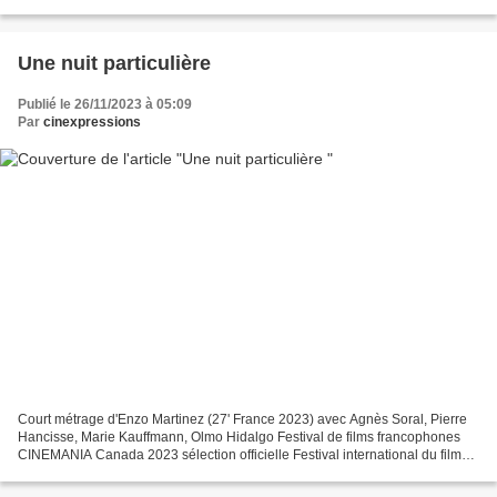
de la Corée. Venu de Shanghai pour...
Une nuit particulière
Publié le 26/11/2023 à 05:09
Par
cinexpressions
Court métrage d'Enzo Martinez (27' France 2023) avec Agnès Soral, Pierre
Hancisse, Marie Kauffmann, Olmo Hidalgo Festival de films francophones
CINEMANIA Canada 2023 sélection officielle Festival international du film
francophone de namur (FIFF) Belgique...