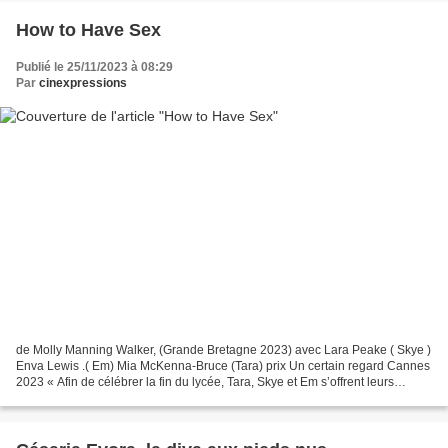
How to Have Sex
Publié le 25/11/2023 à 08:29
Par
cinexpressions
de Molly Manning Walker, (Grande Bretagne 2023) avec Lara Peake ( Skye )
Enva Lewis .( Em) Mia McKenna-Bruce (Tara) prix Un certain regard Cannes
2023 « Afin de célébrer la fin du lycée, Tara, Skye et Em s’offrent leurs
premières vacances entre copines...