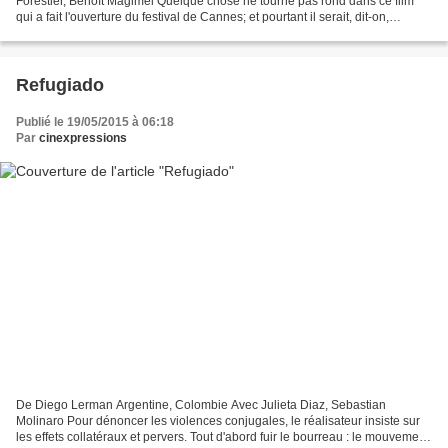
Forestier, Benoît Magimel Quelque chose ne tourne pas rond dans ce film
qui a fait l'ouverture du festival de Cannes; et pourtant il serait, dit-on,
ovationné et plébiscité par le public et...
Refugiado
Publié le 19/05/2015 à 06:18
Par
cinexpressions
De Diego Lerman Argentine, Colombie Avec Julieta Diaz, Sebastian
Molinaro Pour dénoncer les violences conjugales, le réalisateur insiste sur
les effets collatéraux et pervers. Tout d'abord fuir le bourreau : le mouvement