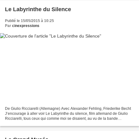
Le Labyrinthe du Silence
Publié le 15/05/2015 à 10:25
Par
cinexpressions
De Giulio Ricciarelli (Allemagne) Avec Alexander Fehling, Friederike Becht
J’encourage à aller voir Le Labyrinthe du silence, film allemand de Giulio
Ricciarelli, tous ceux qui comme moi se disaient, au vu de la bande
annonce, bof... encore un film tourné...