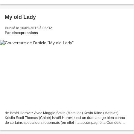
de la caméra épouse ainsi les...
My old Lady
Publié le 16/05/2015 à 06:32
Par
cinexpressions
de Israël Horovitz Avec Maggie Smith (Mathilde) Kevin Kline (Mathias)
Kristin Scott Thomas (Chloé) Israël Horovitz est un dramaturge bien connu
de certains spectateurs rouennais (en effet il a accompagné la Comédie
errante depuis sa création; en 1995...