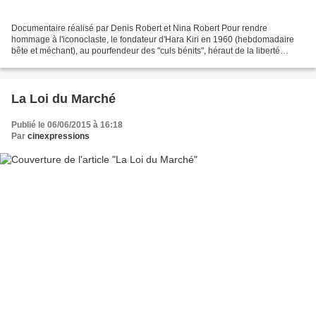
Documentaire réalisé par Denis Robert et Nina Robert Pour rendre
hommage à l'iconoclaste, le fondateur d'Hara Kiri en 1960 (hebdomadaire
bête et méchant), au pourfendeur des "culs bénits", héraut de la liberté
d'expression, mais aussi à l'écrivain, Denis...
La Loi du Marché
Publié le 06/06/2015 à 16:18
Par
cinexpressions