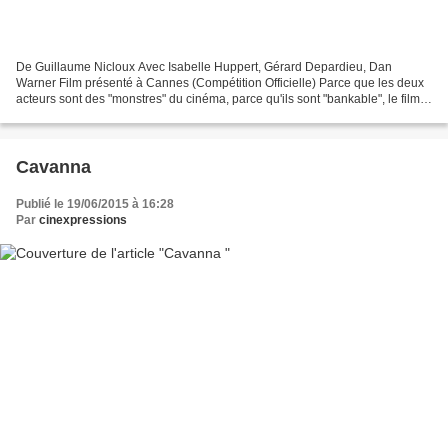
De Guillaume Nicloux Avec Isabelle Huppert, Gérard Depardieu, Dan
Warner Film présenté à Cannes (Compétition Officielle) Parce que les deux
acteurs sont des "monstres" du cinéma, parce qu'ils sont "bankable", le film
écoeurant de grossière niaiserie risque...
Cavanna
Publié le 19/06/2015 à 16:28
Par
cinexpressions