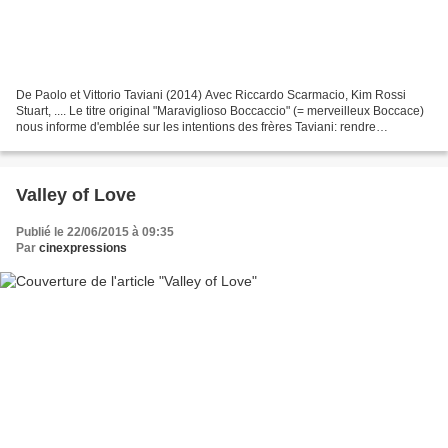
De Paolo et Vittorio Taviani (2014) Avec Riccardo Scarmacio, Kim Rossi
Stuart, .... Le titre original "Maraviglioso Boccaccio" (= merveilleux Boccace)
nous informe d'emblée sur les intentions des frères Taviani: rendre
hommage au "père de la prose italienne"....
Valley of Love
Publié le 22/06/2015 à 09:35
Par
cinexpressions