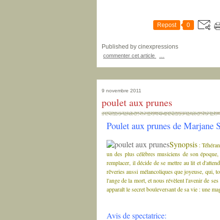
Repost
0
Published by cinexpressions
commenter cet article
…
9 novembre 2011
poulet aux prunes
Poulet aux prunes de Marjane S
Synopsis
: Téhéra
un des plus célèbres musiciens de son époque, 
remplacer, il décide de se mettre au lit et d'atte
rêveries aussi mélancoliques que joyeuse, qui, tou
l'ange de la mort, et nous révèlent l'avenir de se
apparaît le secret bouleversant de sa vie : une ma
Avis de spectatrice: