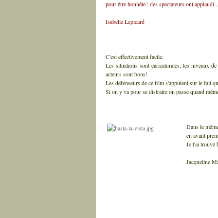
pour être honnête : des spectateurs ont applaudi ..
Isabelle Lepicard
C'est effectivement facile.
Les situations sont caricaturales, les niveaux 
acteurs sont bons!
Les défenseurs de ce film s'appuient sur le fait qu
Si on y va pour se distraire on passe quand mê
Dans le même 
en avant prem
Je l'ai trouvé
Jacqueline M