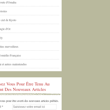
 route d'Omaha
tories
 ciel de Kyoto
ngle d'Or
ly
tins merveilleux
Comédie-Française
i et autres malentendus
ivez Vous Pour Être Tenu Au
nt Des Nouveaux Articles
us pour être averti des nouveaux articles publiés.
l