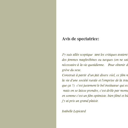
Avis de spectatrice:
J'y suis allée sceptique tant les critiques avaient
des femmes maghrébines ou turques (on ne sait
nécessaire à la vie quotidienne. Pour obtenir de
grève du sexe.
Construit à partir d'un fait divers réel, ce fi
la vie d'une société rurale et l'emprise de la tr
que ça ?) c'est justement le bel instituteur qui es
mais on se laisse prendre, c'est drôle par momen
en somme c'est un film optimiste. bien filmé et bi
j'y ai pris un grand plaisir.
Isabelle Lepicard