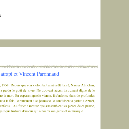
atrapi et Vincent Paronnaud
n, 1958. Depuis que son violon tant aimé a été brisé, Nasser Ali Khan,
a perdu le goût de vivre. Ne trouvant aucun instrument digne de le
ndre la mort. En espérant qu'elle vienne, il s'enfonce dans de profondes
t à la fois, le ramènent à sa jeunesse, le conduisent à parler à Azraël,
s enfants... Au fur et à mesure que s'assemblent les pièces de ce puzzle,
gnifique histoire d'amour qui a nourri son génie et sa musique...