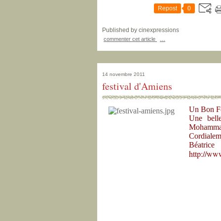
Repost
0
Published by cinexpressions
commenter cet article
…
14 novembre 2011
festival d'Amiens
Un Bon Fe
Une belle
Mohammad
Cordialem
Béatrice
http://www