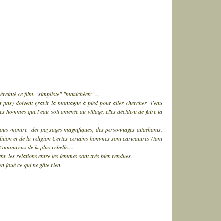
 éreinté ce film. "simpliste" "manichéen" ...
 pas) doivent gravir la montagne à pied pour aller chercher l'eau
s hommes que l'eau soit amenée au village, elles décident de faire la
lm nous montre des paysages magnifiques, des personnages attachants,
adition et de la religion Certes certains hommes sont caricaturés (tant
t amoureux de la plus rebelle....
t. les relations entre les femmes sont très bien rendues.
en joué ce qui ne gâte rien.