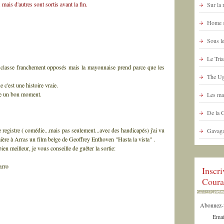
 mais d'autres sont sortis avant la fin.
Sur la
Home s
Sous le
Le Tria
de classe franchement opposés mais la mayonnaise prend parce que les
The Ug
e c'est une histoire vraie.
me un bon moment.
Les ma
De la 
registre ( comédie...mais pas seulement...avec des handicapés) j'ai vu
Gavaga
ière à Arras
un film belge de Geoffrey Enthoven "Hasta la vista" .
 bien meilleur, je vous conseille de guêter la sortie:
arro
Inscr
Coura
Abonnez-vo
Emai