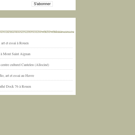
art et essai à Rouen
l à Mont Saint Aignan
centre culturel Canteleu (Allociné)
io, art et essai au Havre
athé Dock 76 à Rouen