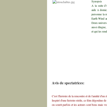
Synopsis
A la suite d’
aide à domici
personne la m
Earth Wind an
Deux univers 
aussi dingue, 
et qui les re
Avis de spectatrices:
C'est l'histoire de la rencontre et de l'amitié d'un
Inspiré d'une histoire réelle, ce film dégouline d
on sourit parfois et les acteurs sont bons mais vr