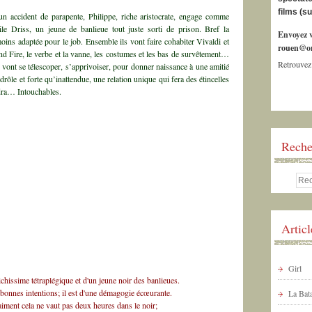
films (s
un accident de parapente, Philippe, riche aristocrate, engage comme
le Driss, un jeune de banlieue tout juste sorti de prison. Bref la
Envoyez v
oins adaptée pour le job. Ensemble ils vont faire cohabiter Vivaldi et
rouen@or
d Fire, le verbe et la vanne, les costumes et les bas de survêtement…
Retrouvez
vont se télescoper, s’apprivoiser, pour donner naissance à une amitié
drôle et forte qu’inattendue, une relation unique qui fera des étincelles
ndra… Intouchables.
Reche
Artic
Girl
 richissime tétraplégique et d'un jeune noir des banlieues.
e bonnes intentions; il est d'une démagogie écœurante.
La Bata
aiment cela ne vaut pas deux heures dans le noir;