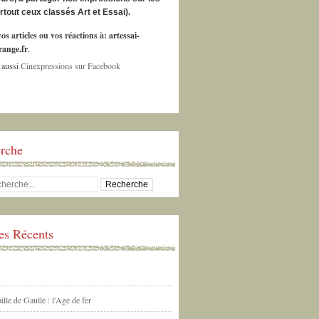
urtout ceux classés Art et Essai).
os articles ou vos réactions à:
artessai-
ange.fr
.
 aussi
Cinexpressions sur Facebook
rche
les Récents
ille de Gaulle : l'Age de fer