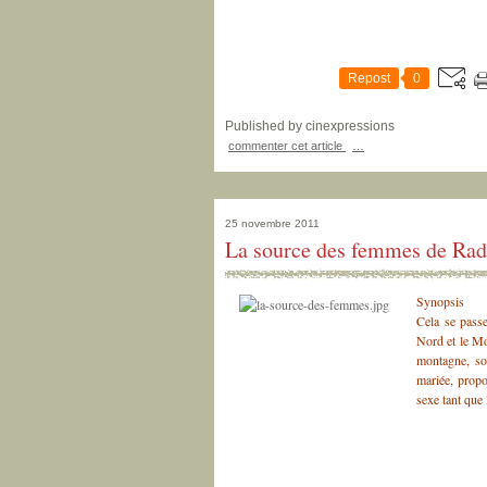
Repost
0
Published by cinexpressions
commenter cet article
…
25 novembre 2011
La source des femmes de Rad
Synopsis
Cela se passe
Nord et le Mo
montagne, sou
mariée, propo
sexe tant que