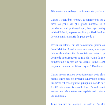
Disons-le sans ambages, ce film ne m'a pas "emb
Certes il s'agit d'un "conte", et comme tous les co
ainsi les goûts du plus grand nombre: le me
questionnement philosophique, l'ancrage politi
général Zahedi; le passé restitué par flash back 
devient ainsi l'allégorie du pays perdu )
Certes les acteurs ont été sélectionnés parmi les
"seul Mathieu Amalric avec ses yeux, son regard 
dévoré de mélancolie. Je voulais des acteurs 
donné de la profondeur au rôle de l'Ange de la 
compassion à l'égard de ses clients. Jamel Debb
toujours chercher des films risqués". Dont acte.
Certes la construction avec éclatement de la chro
retours entre passé et présent; la narration peut 
lui-même est censé ignorer puisqu'il a décidé d
à différents moments dans le film: d'abord mentio
encore une même scène sera répétée mais selon un 
par exemple).
Je ne conteste pas le choix des auteurs "le fil