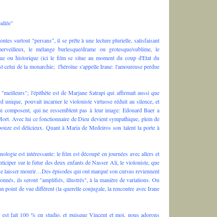
allée"
ntes surtout "persans", il se prête à une lecture plurielle, satisfaisant
rveilleux, le mélange burlesque/drame ou grotesque/sublime, le
que ou historique (ici le film se situe au moment du coup d'Etat du
est celui de la monarchie; l'héroïne s'appelle Irane: l'amoureuse perdue
 "meilleurs"; l'épithète est de Marjane Satrapi qui affirmait aussi que
unique, pouvait incarner le violoniste virtuose réduit au silence, et
qui composent, qui ne ressemblent pas à leur image: Edouard Baer a
Mort. Avec lui ce fonctionnaire de Dieu devient sympathique, plein de
ouze est délicieux. Quant à Maria de Medeiros son talent la porte à
nologie est intéressante: le film est découpé en journées avec allers et
anticiper sur le futur des deux enfants de Nasser Ali, le violoniste, que
e se laisser mourir…Des épisodes qui ont marqué son cursus reviennent
nnés, ils seront "amplifiés, illustrés", à la manière de variations. Ou
point de vue différent (la querelle conjugale, la rencontre avec Irane
m est fait 100 % en studio, et puisque Vincent et moi, nous adorons