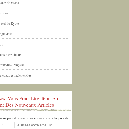
 route d'Omaha
tories
 ciel de Kyoto
ngle d'Or
ly
tins merveilleux
Comédie-Française
i et autres malentendus
ivez Vous Pour Être Tenu Au
nt Des Nouveaux Articles
us pour être averti des nouveaux articles publiés.
l