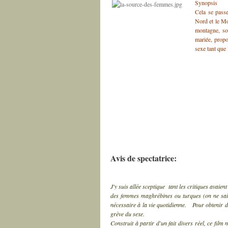
Synopsis
Cela se passe
Nord et le Mo
montagne, sou
mariée, propo
sexe tant que
Avis de spectatrice:
J'y suis allée sceptique tant les critiques avaient
des femmes maghrébines ou turques (on ne sait
nécessaire à la vie quotidienne. Pour obtenir de
grève du sexe.
Construit à partir d'un fait divers réel, ce fi