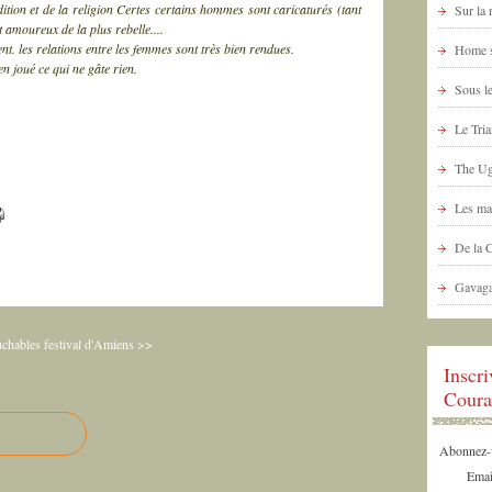
adition et de la religion Certes certains hommes sont caricaturés (tant
Sur la
t amoureux de la plus rebelle....
t. les relations entre les femmes sont très bien rendues.
Home s
en joué ce qui ne gâte rien.
Sous le
Le Tria
The Ug
Les ma
De la 
Gavaga
uchables
festival d'Amiens >>
Inscr
Coura
Abonnez-vo
Emai