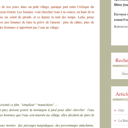
films (s
 de nos jours dans un petit village, quelque part entre l'Afrique du
yen-Orient. Les femmes vont chercher l'eau à la source, en haut de la
Envoyez v
s un soleil de plomb, et ce depuis la nuit des temps. Leila, jeune
rouen@or
se aux femmes de faire la grève de l'amour : plus de câlins, plus de
Retrouvez
 les hommes n’apportent pas l’eau au village.
Reche
Artic
 éreinté ce film. "simpliste" "manichéen" ...
 pas) doivent gravir la montagne à pied pour aller chercher l'eau
Girl
s hommes que l'eau soit amenée au village, elles décident de faire la
La Bata
lm nous montre des paysages magnifiques, des personnages attachants,