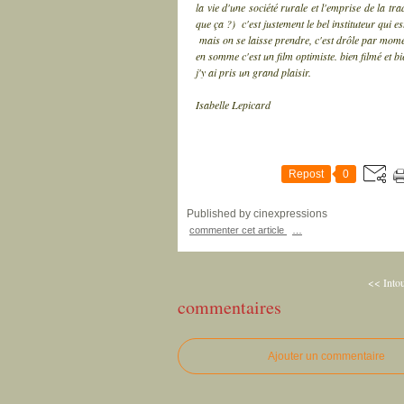
la vie d'une société rurale et l'emprise de la tr
que ça ?) c'est justement le bel instituteur qui es
mais on se laisse prendre, c'est drôle par momen
en somme c'est un film optimiste. bien filmé et bi
j'y ai pris un grand plaisir.
Isabelle Lepicard
Repost
0
Published by cinexpressions
commenter cet article
…
<< Into
commentaires
Ajouter un commentaire