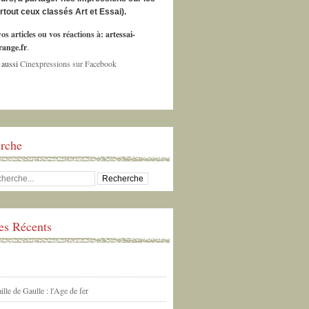
urtout ceux classés Art et Essai).
os articles ou vos réactions à:
artessai-
ange.fr
.
 aussi
Cinexpressions sur Facebook
rche
les Récents
ille de Gaulle : l'Age de fer