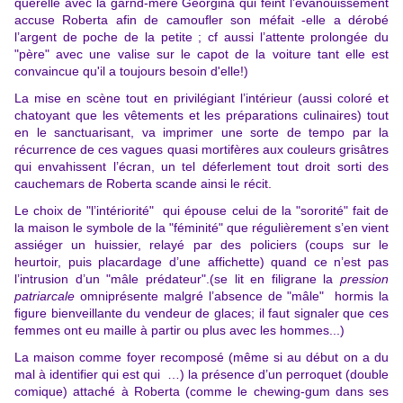
querelle avec la garnd-mère Georgina qui feint l’évanouissement
accuse Roberta afin de camoufler son méfait -elle a dérobé
l’argent de poche de la petite ; cf aussi l’attente prolongée du
"père" avec une valise sur le capot de la voiture tant elle est
convaincue qu'il a toujours besoin d'elle!)
La mise en scène tout en privilégiant l’intérieur (aussi coloré et
chatoyant que les vêtements et les préparations culinaires) tout
en le sanctuarisant, va imprimer une sorte de tempo par la
récurrence de ces vagues quasi mortifères aux couleurs grisâtres
qui envahissent l’écran, un tel déferlement tout droit sorti des
cauchemars de Roberta scande ainsi le récit.
Le choix de "l’intériorité" qui épouse celui de la "sororité" fait de
la maison le symbole de la "féminité" que régulièrement s’en vient
assiéger un huissier, relayé par des policiers (coups sur le
heurtoir, puis placardage d’une affichette) quand ce n’est pas
l’intrusion d’un "mâle prédateur".(se lit en filigrane la
pression
patriarcale
omniprésente malgré l’absence de "mâle" hormis la
figure bienveillante du vendeur de glaces; il faut signaler que ces
femmes ont eu maille à partir ou plus avec les hommes...)
La maison comme foyer recomposé (même si au début on a du
mal à identifier qui est qui …) la présence d’un perroquet (double
comique) attaché à Roberta (comme le chewing-gum dans ses