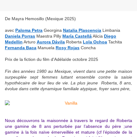
De Mayra Hemosillo (Mexique 2025)
avec
Paloma Petra
Georgina
Natalia Plascencia
Limbania
Daniela Porras
Maestra Pilly
María Castellá
Alicia
Diego
Medellin
Arturo
Aurora Dávila
Roberta
Lola Ochoa
Tachita
Fernanda Baca
Manuela
Rosy Rojas
Concha
Prix de la fiction du film d'Adélaïde octobre 2025
Fin des années 1980 au Mexique, vivent dans une petite maison
surpeuplée sept femmes luttant ensemble contre la saisie
hypothécaire de leur lieu de vie. La plus jeune Roberta, 8 ans,
évolue dans cette dynamique familiale atypique, foyer sans père,
Nous découvrons la maisonnée à travers le regard de Roberta
une gamine de 8 ans perturbée par l’absence du père ;une
gamine à la fois naïve émerveillée et mature (cf l’épisode de la