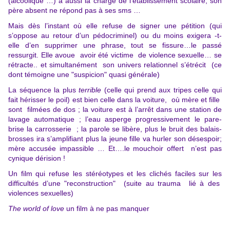
(alcoolique …) a aussi la charge de l’établissement scolaire, son
père absent ne répond pas à ses sms …
Mais dès l’instant où elle refuse de signer une pétition (qui
s’oppose au retour d’un pédocriminel) ou du moins exigera -t-
elle d’en supprimer une phrase, tout se fissure…le passé
ressurgit. Elle avoue avoir été victime de violence sexuelle… se
rétracte.. et simultanément son univers relationnel s’étrécit (ce
dont témoigne une "suspicion" quasi générale)
La séquence la plus
terrible
(celle qui prend aux tripes celle qui
fait hérisser le poil) est bien celle dans la voiture, où mère et fille
sont filmées de dos ; la voiture est à l’arrêt dans une station de
lavage automatique ; l’eau asperge progressivement le pare-
brise la carrosserie ; la parole se libère, plus le bruit des balais-
brosses ira s’amplifiant plus la jeune fille va hurler son désespoir;
mère accusée impassible … Et….le mouchoir offert n’est pas
cynique dérision !
Un film qui refuse les stéréotypes et les clichés faciles sur les
difficultés d’une "reconstruction" (suite au trauma lié à des
violences sexuelles)
The world of love
un film à ne pas manquer