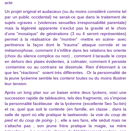
acte
Un projet original et audacieux (ou du moins considéré comme tel
par un public occidental) ne serait-ce que dans le traitement de
sujets «graves » (violences sexuelles irresponsabilité parentale)
mais la légèreté apparente n’exclut pas la gravité et le choix
d’une "mosaïque" de générations (3 ou 4 seront représentées)
permet à la réalisatrice de "montrer" -mettre en scène- avec
pertinence la façon dont le "trauma" attaque corrode et se
métamorphose, comment il s’infiltre dans les relations les oriente
(choix du silence complice ou non) , comment il taraude le corps
en dehors des plaies évidentes, à colmater, comment il persiste
.contamine ou au contraire se dissimule. Rien d’étonnant à ce
que les "réactions" soient très différentes…Or la personnalité de
la jeune lycéenne semble les contenir toutes ou du moins illustrer
leur tension.
Après un long plan sur un baiser entre deux lycéens, voici une
succession rapide de tableautins, tels des fragments, où s’impose
la personnalité facétieuse de la lycéenne (excellente Seo Su-bin)
et ce, quel que soit le contexte (en famille, en classe , dans la
salle de sport où elle pratique le taekwondo -l
a voie du coup de
pied et du coup de
poing-
) ; elle a ses fans, elle séduit mais ne
s’attache pas ; son jeune frère pratique la magie, sa mère