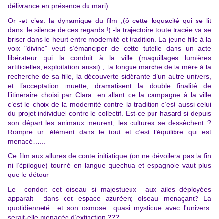
délivrance en présence du mari)
Or -et c’est la dynamique du film ,(ô cette loquacité qui se lit
dans le silence de ces regards !) -la trajectoire toute tracée va se
briser dans le heurt entre modernité et tradition. La jeune fille à la
voix "divine" veut s’émanciper de cette tutelle dans un acte
libérateur qui la conduit à la ville (maquillages lumières
artificielles, exploitation aussi) ; la longue marche de la mère à la
recherche de sa fille, la découverte sidérante d’un autre univers,
et l’acceptation muette, dramatisent la double finalité de
l’itinéraire choisi par Clara: en allant de la campagne à la ville
c’est le choix de la modernité contre la tradition c’est aussi celui
du projet individuel contre le collectif. Est-ce pur hasard si depuis
son départ les animaux meurent, les cultures se dessèchent ?
Rompre un élément dans le tout et c’est l’équilibre qui est
menacé…...
Ce film aux allures de conte initiatique (on ne dévoilera pas la fin
ni l’épilogue) tourné en langue quechua et espagnole vaut plus
que le détour
Le condor: cet oiseau si majestueux aux ailes déployées
apparait dans cet espace azuréen; oiseau menaçant? La
quotidienneté et son osmose quasi mystique avec l'univers
serait-elle menacée d’extinction ???