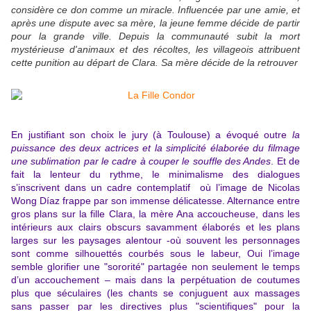
considère ce don comme un miracle. Influencée par une amie, et
après une dispute avec sa mère, la jeune femme décide de partir
pour la grande ville. Depuis la communauté subit la mort
mystérieuse d'animaux et des récoltes, les villageois attribuent
cette punition au départ de Clara. Sa mère décide de la retrouver
En justifiant son choix le jury (à Toulouse) a évoqué outre
la
puissance des deux actrices et la simplicité élaborée du filmage
une sublimation par le cadre à couper le souffle des Andes
. Et de
fait la lenteur du rythme, le minimalisme des dialogues
s’inscrivent dans un cadre contemplatif où l’image
de Nicolas
Wong Díaz frappe par son immense délicatesse. Alternance entre
gros plans sur la fille Clara, la mère Ana accoucheuse, dans les
intérieurs aux clairs obscurs savamment élaborés et les plans
larges sur les paysages alentour -où souvent les personnages
sont comme silhouettés courbés sous le labeur, Oui l’image
semble glorifier une "sororité" partagée non seulement le temps
d’un accouchement – mais dans la perpétuation de coutumes
plus que séculaires (les chants se conjuguent aux massages
sans passer par les directives plus "scientifiques" pour la