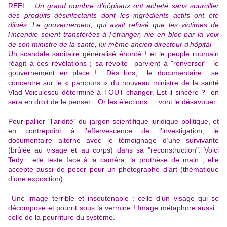
REEL
:
Un grand nombre d’hôpitaux ont acheté sans sourciller
des produits désinfectants dont les ingrédients actifs ont été
dilués. Le gouvernement, qui avait refusé que les victimes de
l’incendie soient transférées à l’étranger, nie en bloc par la voix
de son ministre de la santé, lui-même ancien directeur d’hôpital
Un scandale sanitaire généralisé éhonté ! et le peuple roumain
réagit à ces révélations ; sa révolte parvient à "renverser" le
gouvernement en place ! Dès lors, le documentaire se
concentre sur le « parcours » du nouveau ministre de la santé
Vlad Voiculescu déterminé à TOUT changer. Est-il sincère ? on
sera en droit de le penser…Or les élections ….vont le désavouer
Pour pallier "l’aridité" du jargon scientifique juridique politique, et
en contrepoint à l’effervescence de l’investigation, le
documentaire alterne avec le témoignage d’une survivante
(brûlée au visage et au corps) dans sa "reconstruction". Voici
Tedy : elle teste face à la caméra, la prothèse de main ; elle
accepte aussi de poser pour un photographe d’art (thématique
d’une exposition).
Une image terrible et insoutenable : celle d’un visage qui se
décompose et pourrit sous la vermine ! Image métaphore aussi :
celle de la pourriture du système.