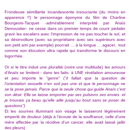
Frondeuse sémillante incandescente insouciante (du moins en
apparence !!) le personnage éponyme du film de Charline
Bourgeois-Tacquet -admirablement interprété par Anaïs
Demoustier- ne cesse dans un premier temps de courir pédaler
gravir les escaliers avec l’impression de ne pas toucher le sol, et
sa désinvolture (avec sa propriétaire avec ses supérieurs avec
son petit ami par exemple) pourrait ….à la longue ….agacer, tout
comme son élocution ultra rapide qui transforme le discours en
logorrhée.
Or si le titre induit une pluralité (voire une multitude) les amours
d’Anaïs se limitent - dans les faits- à UNE révélation amoureuse
et peu importe le "genre" ("
il fallait que la question de
l'orientation sexuelle n'en soit pas une et que le personnage ne
se la pose jamais. Parce que la seule chose qui guide Anaïs c'est
son désir. Elle se laisse emporter par ses pulsions ses envies et
je trouvais ça beau qu'elle aille jusqu'au bout sans se poser de
questions")
Et les sourires illuminant son visage le laisseront légèrement
emperlé de douleur (déjà à l’écoute de la souffrance, celle d’une
mère affectée par la récidive d’un cancer, elle avait laissé jaillir
des pleurs)