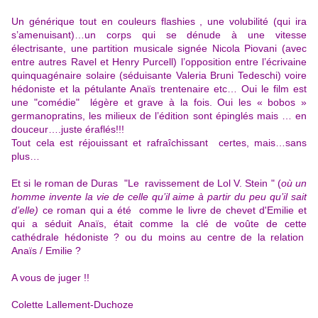
Un générique tout en couleurs flashies , une volubilité (qui ira
s’amenuisant)…un corps qui se dénude à une vitesse
électrisante, une partition musicale signée Nicola Piovani (avec
entre autres Ravel et Henry Purcell) l’opposition entre l’écrivaine
quinquagénaire solaire (séduisante Valeria Bruni Tedeschi) voire
hédoniste et la pétulante Anaïs trentenaire etc… Oui le film est
une "comédie" légère et grave à la fois. Oui les « bobos »
germanopratins, les milieux de l’édition sont épinglés mais … en
douceur….juste éraflés!!!
Tout cela est réjouissant et rafraîchissant certes, mais…sans
plus…
Et si le roman de Duras "Le ravissement de Lol V. Stein " (
où un
homme invente la vie de celle qu’il aime à partir du peu qu’il sait
d’elle)
ce roman qui a été comme le livre de chevet d'Emilie et
qui a séduit Anaïs, était comme la clé de voûte de cette
cathédrale hédoniste ? ou du moins au centre de la relation
Anaïs / Emilie ?
A vous de juger !!
Colette Lallement-Duchoze