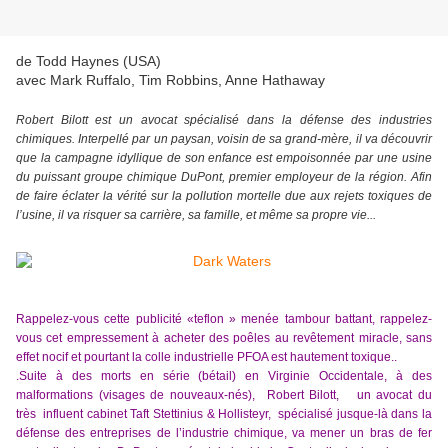
de Todd Haynes (USA)
avec Mark Ruffalo, Tim Robbins, Anne Hathaway
Robert Bilott est un avocat spécialisé dans la défense des industries
chimiques. Interpellé par un paysan, voisin de sa grand-mère, il va découvrir
que la campagne idyllique de son enfance est empoisonnée par une usine
du puissant groupe chimique DuPont, premier employeur de la région. Afin
de faire éclater la vérité sur la pollution mortelle due aux rejets toxiques de
l’usine, il va risquer sa carrière, sa famille, et même sa propre vie...
Rappelez-vous cette publicité «
teflon »
menée tambour battant, rappelez-
vous cet empressement à acheter des poêles
au
revêtement miracle, sans
effet nocif et pourtant
la colle industrielle PFOA est hautement toxique..
.
Suite à des
morts en série (bétail)
en Virginie Occidentale,
à
des
malformations (visages de nouveaux-nés), Robert Bilott, un avocat du
très
influent cabinet Taft Stettinius & Hollisteyr, spécialisé jusque-là
dans la
défense des entreprises de l’industrie chimique,
va
men
er
un bras de fer