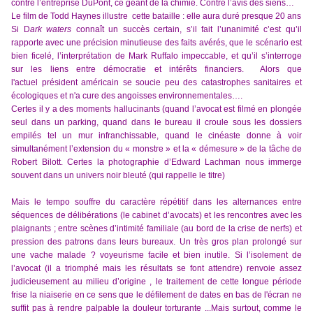
contre l’entreprise Du
P
ont,
ce géant de la chimie. Contre l’avis des siens…
Le film de Todd Haynes illustre cette bataille :
elle aura duré presque 20 ans
Si D
ark waters
connaît un succès certain, s’il fait l’unanimité c’est qu’
il
rapporte avec une précision minutieuse des faits avérés, que
le scénario est
bien ficelé, l’interprétation
de Mark Ruffalo impeccable,
et qu’il s’interroge
sur
les liens entre démocratie et intérêts financiers.
Alors que
l'actuel président américain se soucie peu des catastrophes sanitaires et
écologiques et
n'a cure de
s angoisses
environnementales….
Certes il y a des moments hallucinants (quand l’avocat est filmé en plongée
seul da
n
s un parking, quand dans le bureau il croule sous les dossiers
empilés tel un mur infranchissable,
quand le cinéaste donne à voir
simultanément l’extension du « monstre » et la « démesure » de la tâche de
Robert Bilott. Certes la photographie d’Edward Lachman nous immerge
souvent dans un univers noir bleuté (qui rappelle le titre)
M
ais le tempo souffre du caractère répétitif dans les alternances entre
séquences de délibérations (le cabinet d’avocats) et les rencontres avec les
plaignants ; entre scènes d’intimité familiale
(au bord de la crise de nerfs)
et
pression des patrons dans leurs bureaux. Un très gros plan prolongé sur
une vache malade ? voyeurisme
facile et bien inutile.
Si l’
isolement de
l’avocat (il a triomphé mais les résultats se font attendre) renvoie assez
judicieusement au milieu d’origine ,
le traitement de cette longue période
frise la niaiserie en ce sens que le défilement de dates en bas de l'écran ne
suffit pas à rendre palpable la douleur torturante ...
Mais surtout, comme le