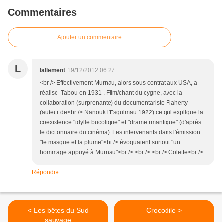
Commentaires
Ajouter un commentaire
L
lallement
19/12/2012 06:27
<br /> Effectivement Murnau, alors sous contrat aux USA, a
réalisé Tabou en 1931 . Film/chant du cygne, avec la
collaboration (surprenante) du documentariste Flaherty
(auteur de<br /> Nanouk l'Esquimau 1922) ce qui explique la
coexistence "idylle bucolique" et "drame rmantique" (d'après
le dictionnaire du cinéma). Les intervenants dans l'émission
"le masque et la plume"<br /> évoquaient surtout "un
hommage appuyé à Murnau"<br /> <br /> <br /> Colette<br />
Répondre
< Les bêtes du Sud
Crocodile >
sauvage