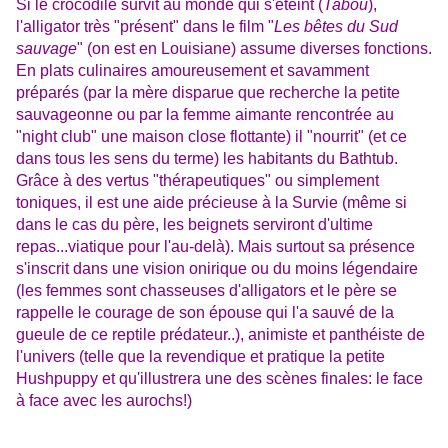
Si le crocodile survit au monde qui s'éteint (
Tabou
),
l'alligator très "présent" dans le film "
Les bêtes du Sud
sauvage
" (on est en Louisiane) assume diverses fonctions.
En plats culinaires amoureusement et savamment
préparés (par la mère disparue que recherche la petite
sauvageonne ou par la femme aimante rencontrée au
"night club" une maison close flottante) il "nourrit" (et ce
dans tous les sens du terme) les habitants du Bathtub.
Grâce à des vertus "thérapeutiques" ou simplement
toniques, il est une aide précieuse à la Survie (même si
dans le cas du père, les beignets serviront d'ultime
repas...viatique pour l'au-delà). Mais surtout sa présence
s'inscrit dans une vision onirique ou du moins légendaire
(les femmes sont chasseuses d'alligators et le père se
rappelle le courage de son épouse qui l'a sauvé de la
gueule de ce reptile prédateur..), animiste et panthéiste de
l'univers (telle que la revendique et pratique la petite
Hushpuppy et qu'illustrera une des scènes finales: le face
à face avec les aurochs!)