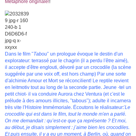
Métaphore originale!
!
Dans le film "
Tabou
" un prologue évoque le destin d'un
explorateur: terrassé par le chagrin (il a perdu l'être aimé),
il accepte d'être englouti, dévoré par un crocodile (la scène
suggérée par une voix off, est hors champ) Par une sorte
d'alchimie Amour et Mort se réconcilient!
Le reptile revient
en leitmotiv tout au long de la seconde partie. Jeune -tel un
petit chiot- il va conduire Aurora chez Ventura (et c'est le
prélude à des amours illicites, "tabous"); adulte il incarnera
très vite l'Histoire Immémoriale. Écoutons le réalisateur:
'
L
e
crocodile qui est dans le film, tout le monde m'en a parlé.
On me demandait : qu’est-ce que ça représente ? Et moi,
au début, je disais simplement : j’aime bien les crocodiles.
Et puis ensuite, il y a eu un moment, à Berlin, où, quand on