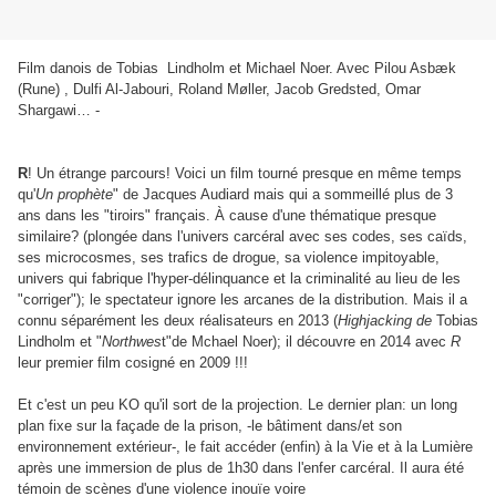
Film danois de Tobias Lindholm et Michael Noer. Avec Pilou Asbæk
(Rune) , Dulfi Al-Jabouri, Roland Møller, Jacob Gredsted, Omar
Shargawi… -
R
! Un étrange parcours! Voici un film tourné presque en même temps
qu'
Un prophète
" de Jacques Audiard mais qui a sommeillé plus de 3
ans dans les "tiroirs" français. À cause d'une thématique presque
similaire? (plongée dans l'univers carcéral avec ses codes, ses caïds,
ses microcosmes, ses trafics de drogue, sa violence impitoyable,
univers qui fabrique l'hyper-délinquance et la criminalité au lieu de les
"corriger"); le spectateur ignore les arcanes de la distribution. Mais il a
connu séparément les deux réalisateurs en 2013 (
Highjacking de
Tobias
Lindholm et "
Northwes
t"de Mchael Noer);
il découvre en 2014 avec
R
leur premier film cosigné en 2009 !!!
Et c'est un peu KO qu'il sort de la projection. Le dernier plan: un long
plan fixe sur la façade de la prison, -le bâtiment dans/et son
environnement extérieur-, le fait accéder (enfin) à la Vie et à la Lumière
après une immersion de plus de 1h30 dans l'enfer carcéral. Il aura été
témoin de scènes d'une violence inouïe voire