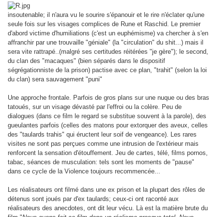
insoutenable; il n'aura vu le sourire s'épanouir et le rire n'éclater qu'une
seule fois sur les visages complices de Rune et Raschid. Le premier
d'abord victime d'humiliations (c'est un euphémisme) va chercher à s'en
affranchir par une trouvaille "géniale" (la "circulation" du shit...) mais il
sera vite rattrapé..(malgré ses certitudes réitérées "je gère"); le second,
du clan des "macaques" (bien séparés dans le dispositif
ségrégationniste de la prison) pactise avec ce plan, "trahit" (selon la loi
du clan) sera sauvagement "puni"
Une approche frontale. Parfois de gros plans sur une nuque ou des bras
tatoués, sur un visage dévasté par l'effroi ou la colère. Peu de
dialogues (dans ce film le regard se substitue souvent à la parole), des
gueulantes parfois (celles des matons pour extorquer des aveux, celles
des "taulards trahis" qui éructent leur soif de vengeance). Les rares
visites ne sont pas perçues comme une intrusion de l'extérieur mais
renforcent la sensation d'étouffement. Jeu de cartes, télé, films pornos,
tabac, séances de musculation: tels sont les moments de "pause"
dans ce cycle de la Violence toujours recommencée
...
Les réalisateurs ont filmé dans une ex prison et la plupart des rôles de
détenus sont joués par d'ex taulards; ceux-ci ont raconté aux
réalisateurs des anecdotes, ont dit leur vécu. Là est la matière brute du