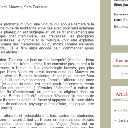
films (s
iard, Maïwen, Sara Forestier
Envoyez v
rouen@or
e prometteur! Voici une voiture qui épouse téméraire la
Retrouvez
une route de montagne enneigée avec pour seul éclairage
es phares; on est subjugué et l'on se dit (naïvement) que
ges obscurité/lumière, les crevasses, les précipices
 justesse, le rythme et la musique vont être exploités
 comme des métaphores ou du moins comme éléments
atifs....Et le film ainsi encodé peut commencer après
 en abyme !!!
Reche
t rien. Tout est sur-joué ou mal interprété (Amalric a beau
ur adulé des frères Larrieu, il ne convainc pas en prof à la
ouée, à l'esprit et à la psychologie lacérés; pas plus
s que Karin Viard en sœur incestueuse ou Maïwen en
le-mère de Barbara, la victime disparue; ou encore Sara
 en étudiante nymphomane). Jamais n'affleure une once
é (et quand un crime est censé avoir été commis, écran
ler cet interstice...). Certains "éléments" à valeur de
te fin (l'architecture du campus si originale dans sa
Artic
cite Breton il eût été judicieux d'évoquer "la maison de
re ils sont exploités de façon si appuyée qu'ils sont vidés
nt de corbeaux; paysage et état d'âme, et jusqu'au titre
 papier)
La Bata
 attirante et redoutable à la fois, certes les étudiantes
crire en citant à tout va Breton, en projetant des extraits
Sur la
culptées telles des figures de Vogue (Marc est un
 travers son regard que nous sommes censés voir les