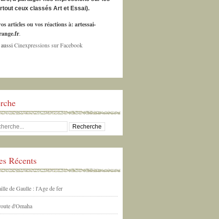
urtout ceux classés Art et Essai).
os articles ou vos réactions à:
artessai-
ange.fr
.
 aussi
Cinexpressions sur Facebook
rche
les Récents
ille de Gaulle : l'Age de fer
 route d'Omaha