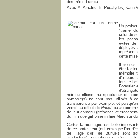
des frères Larrieu
Avec M. Amalric, B. Podalydes, Karin V
Un prologu
"trame" d'
celui de s
les passa
évités de
déployés
représent
cette mise
Il n'en es
être l'acte
mémoire tr
d'ailleur
fausse bel
Forestier
d'étranget
noir ou ellipse; au spectateur de comb
symbole(s) ne sont pas utilisés à cet
transparence par exemple; et puisqu'on 
verre" au début de
Nadja
) ou au contrai
de leur contenu (présence et croasseme
du film que griffonne in fine Marc sur du
Certes la montagne est belle imposante,
de ce professeur (qui enseigne l'art d'é
de "l'âge d'or" de Bunuel) sont s
"séducteur"...névrotique et c'est à