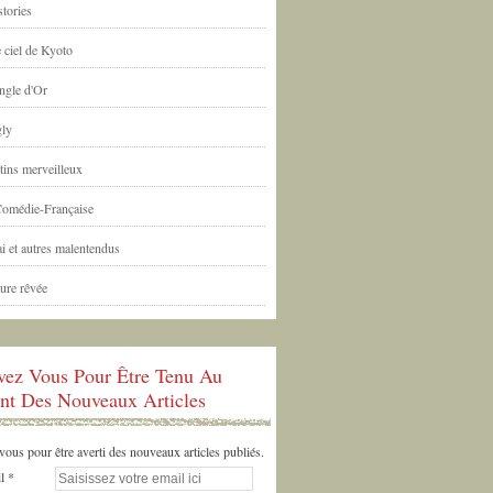
tories
 ciel de Kyoto
ngle d'Or
ly
tins merveilleux
Comédie-Française
i et autres malentendus
ure rêvée
ivez Vous Pour Être Tenu Au
nt Des Nouveaux Articles
us pour être averti des nouveaux articles publiés.
l