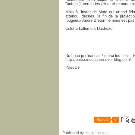
"autres"); certes les allers et retours c
Mais à l'instar de Marc qui attend féb
attendu, déçues, la fin de la project
fougueux André Breton ne nous est pas 
Colette Lallement-Duchoze
Du coup je n'irai pas ! merci les filles 
http://pasccinequanon.over-blog.com/
Pascale
Repost
0
Published by cinexpressions