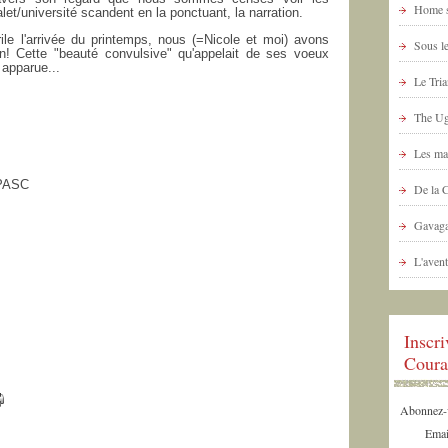
Home s
halet/université scandent en la ponctuant, la narration.
rile l'arrivée du printemps, nous (=Nicole et moi) avons
Sous le
ion! Cette "beauté convulsive" qu'appelait de ses voeux
apparue...
Le Tria
The Ug
Les ma
- PASC
De la 
Gavaga
L'avent
Inscr
Coura
Abonnez-vo
Emai