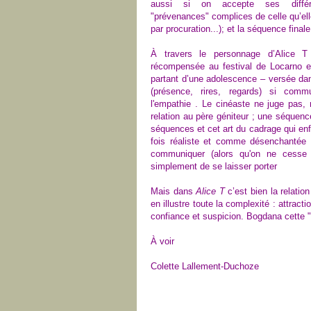
aussi si on accepte ses différ
"prévenances" complices de celle qu’ell
par procuration...); et la séquence fin
À travers le personnage d’Alice T 
récompensée au festival de Locarno en
partant d’une adolescence – versée dans
(présence, rires, regards) si commun
l'empathie . Le cinéaste ne juge pas, 
relation au père géniteur ; une séquence
séquences et cet art du cadrage qui enfe
fois réaliste et comme désenchantée 
communiquer (alors qu'on ne cesse 
simplement de se laisser porter
Mais dans
Alice T
c’est bien la relatio
en illustre toute la complexité : attrac
confiance et suspicion. Bogdana cette "mè
À voir
Colette Lallement-Duchoze