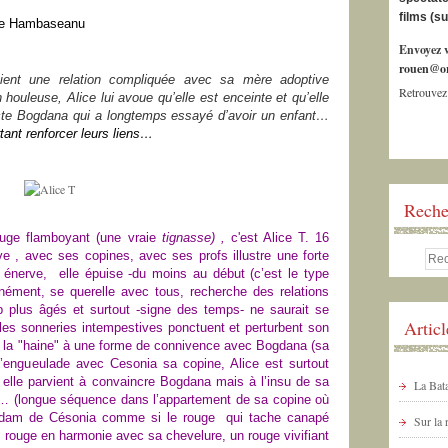
films (s
ine Hambaseanu
Envoyez v
rouen@or
tient une relation compliquée avec sa mère adoptive
Retrouvez
houleuse, Alice lui avoue qu’elle est enceinte et qu’elle
fecte Bogdana qui a longtemps essayé d’avoir un enfant…
ant renforcer leurs liens…
Reche
ouge flamboyant (une vraie
tignasse) ,
c'est Alice T. 16
e , avec ses copines, avec ses profs illustre une forte
lle énerve, elle épuise -du moins au début (c’est le type
ément, se querelle avec tous, recherche des relations
plus âgés et surtout -signe des temps- ne saurait se
Artic
les sonneries intempestives ponctuent et perturbent son
de la "haine" à une forme de connivence avec Bogdana (sa
l’engueulade avec Cesonia sa copine, Alice est surtout
, elle parvient à convaincre Bogdana mais à l’insu de sa
La Bata
es… (longue séquence dans l’appartement de sa copine où
 dam de Césonia comme si le rouge qui tache canapé
Sur la
un rouge en harmonie avec sa chevelure, un rouge vivifiant