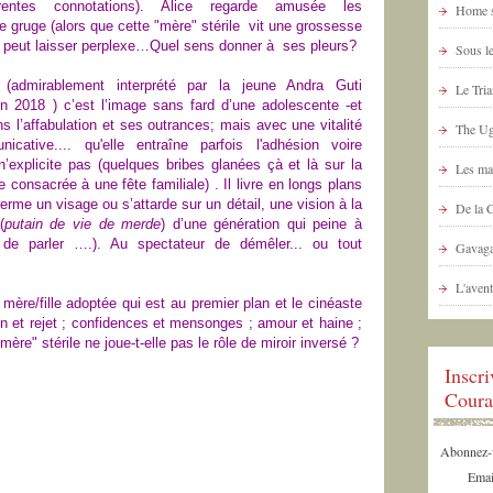
entes connotations). Alice regarde amusée les
Home s
e gruge (alors que cette "mère" stérile vit une grossesse
ale peut laisser perplexe…Quel sens donner à ses pleurs?
Sous le
(admirablement interprété par la jeune Andra Guti
Le Tria
 2018 ) c’est l’image sans fard d’une adolescente -et
 l’affabulation et ses outrances; mais avec une vitalité
The Ug
icative.... qu'elle entraîne parfois l'adhésion voire
n’explicite pas (quelques bribes glanées çà et là sur la
Les ma
 consacrée à une fête familiale) . Il livre en longs plans
rme un visage ou s’attarde sur un détail, une vision à la
De la 
(
putain
de vie de merde
) d’une génération qui peine à
de parler ….). Au spectateur de démêler... ou tout
Gavaga
L'avent
n mère/fille adoptée qui est au premier plan et le cinéaste
tion et rejet ; confidences et mensonges ; amour et haine ;
re" stérile ne joue-t-elle pas le rôle de miroir inversé ?
Inscr
Coura
Abonnez-vo
Emai