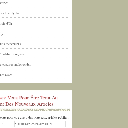
tories
 ciel de Kyoto
ngle d'Or
ly
tins merveilleux
Comédie-Française
i et autres malentendus
ure rêvée
ivez Vous Pour Être Tenu Au
nt Des Nouveaux Articles
us pour être averti des nouveaux articles publiés.
l