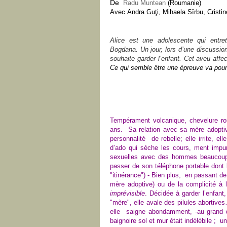
De
Radu Muntean
(Roumanie)
Avec
Andra Guţi
,
Mihaela Sîrbu
,
Crist
Alice est une adolescente qui entre
Bogdana. Un jour, lors d’une discussion 
souhaite garder l’enfant. Cet aveu af
Ce qui semble être une épreuve va pourt
Tempérament volcanique, chevelure r
ans. Sa relation avec sa mère adoptiv
personnalité de rebelle; elle irrite, e
d’ado qui sèche les cours, ment impun
sexuelles avec des hommes beaucoup 
passer de son téléphone portable dont 
"itinérance") - Bien plus, en passant 
mère adoptive) ou de la complicité à 
imprévisible
. Décidée à garder l’enfant
"mère", elle avale des pilules abortiv
elle saigne abondamment, -au grand
baignoire sol et mur était indélébile ; 