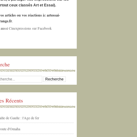
urtout ceux classés Art et Essai).
os articles ou vos réactions à:
artessai-
ange.fr
.
 aussi
Cinexpressions sur Facebook
rche
les Récents
ille de Gaulle : l'Age de fer
 route d'Omaha