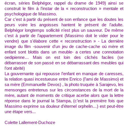
écran, séries Belphégor, rappel du drame de 1949) ainsi se
construit le film à l’instar de la « reconstruction » mentale et
psychologique de Massimo.
Car
c’est à partir d
u présent de son enfance que les doutes les
peurs voire les angoisses hantent le présent de l’adulte.
Belphégor longtemps sollicité n’est plus un sauveur.
De même
c’est à partir de l’appartement (Massimo doit le vider pour le
vendre) que s’élabore cette « reconstruction » - L
a dernière
image du film -souvenir d'un jeu de cache-cache où mère et
enfant sont blottis dans un meuble- a certes
une
connotation
oedipienne…
Mais o
n est loin des clichés faciles (se
débarrasser de son passé en se débarrassant des meubles qui
l’ont abrité)
L
a gouvernante qui repousse l’enfant en manque de caresses,
la relation quasi incestueuse entre Enrico (l’ami de Massimo) et
sa mère (Emmanuelle Devos) , la photo truquée à Sarajevo,
les
mensonges entretenus sur les circonstances de la mort de la
mère, autant de moments de critique acerbe alors que la lettre
réponse dans le journal la Stampa, (c’est la première fois que
Massimo exprime sa douleur d’éternel orphelin…) est peut-être
une étape vers...
Colette Lallement-Duchoze