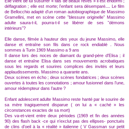
E
lle vient de lui susurrer « fais de beaux rêves »
il est endormi ;
déflagration ;
elle est morte; l'enfant sera désemparé....
Le film
de Bellocchio adapté d'un roman autobiographique de Massimo
Gramellini, met en scène cette "blessure originelle" Massimo
adulte saura-t-il, pourra-t-il se libérer de ses "démons
intérieurs"?
E
lle danse, filmée à hauteur des yeux du jeune Massimo, elle
danse et entraîne son fils dans ce rock endiablé .
Nous
sommes à Turin
1969
Massimo a 9 ans
Il
danse lors des noces de diamant du grand-père d’Elisa ; il
danse et entraîne Elisa dans ses
mouvements
acrobatiques
sous les
regards
et s
ourires complices des invités
et leurs
applaudissements. Massimo
a quarante ans.
Deux
scènes
en écho ; deux scènes fondatrices ; deux scènes
ouvertes à toutes les connotations
;
amour fusionnel dans l’une,
amour rédempteur dans l’autre ?
E
nfant adolescent adulte
M
assimo
reste hanté par le sourire d
e
sa
mère tragiquement disparue ( on lui a « caché » les
circonstances
exactes
de sa mort)
Des va-et-vient entre deux périodes (1969 et fin des années
90)
des flash back -ce qui n’exclut pas des ellipses- ponctués
de clins d’oeil à la « réalité » italienne ( V Gassman sur petit