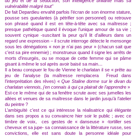
du jeu et de la séduction, son intelligence brillante mais sa
vulnérabilité malgré tout"
De fait Depardieu envahit parfois l’écran de son énorme stature,
pousse ses gueulantes (à pétrifier son personnel) ou retrouve
son phrasé quand il est en tête-à-tête avec sa maîtresse ;
presque pathétique quand il évoque l’unique amour de sa vie ;
souvent cynique -suscitant la peur qu’il lit d’ailleurs dans un
regard une expression – il scrute interroge détecte le mensonge
sous les dénégations « non je n’ai pas peur » (chacun sait que
c’est sa pire ennemie) ; monstrueux quand il signe les arrêts de
morts d’insurgés, ou se moque de cette femme qui se pâme
gisant à même le sol après avoir baisé sa main…
I
l a beau conspuer le fou de Vienne le charlatan il se « prête au
jeu de l’analyse (la maîtresse remplacera Freud dans
l’interprétation des rêves) «
Que Staline dorme sur le divan du
charlatan viennois, j’en connais à qui ça plairait de l’apprendr
e »
Est-ce le même qui de sa fenêtre scrute avec ses jumelles les
allées et venues de sa maîtresse dans le jardin jusqu’à l’atelier
du peintre ?
L’ambiguïté c’est ce qui intéresse la réalisatrice qui élégante
dans ses propos a su convaincre hier soir le public ; avec ce
timbre de voix, ces gestes de « danseuse » -tortiller ses
cheveux et sa jupe- sa connaissance de la littérature russe, ses
convictions, elle est sans doute la personne idéale pour