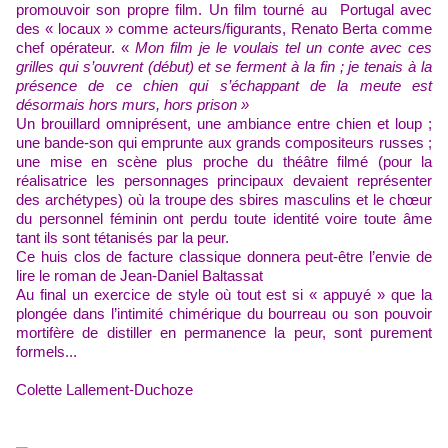
promouvoir son propre film. Un film tourné au Portugal avec
des « locaux » comme acteurs/figurants, Renato Berta comme
chef opérateur. «
Mon film je le voulais tel un conte avec ces
grilles qui s’ouvrent (début) et se ferment à la fin ; je tenais à la
présence de ce chien qui s’échappant de la meute est
désormais hors murs, hors prison »
Un brouillard omniprésent, une ambiance entre chien et loup ;
une bande-son qui emprunte aux grands compositeurs russes ;
une mise en scène plus proche du théâtre filmé (pour la
réalisatrice les personnages principaux devaient représenter
des archétypes) où la troupe des sbires masculins et le chœur
du personnel féminin ont perdu toute identité voire toute âme
tant ils sont tétanisés par la peur.
Ce huis clos de facture classique donnera peut-être l’envie de
lire le
roman
de Jean-Daniel Baltassat
Au final un exercice de style où tout est si « appuyé » que la
plongée dans l’intimité chimérique du bourreau ou son pouvoir
mortifère de distiller en permanence la peur, sont purement
formels...
Colette Lallement-Duchoze