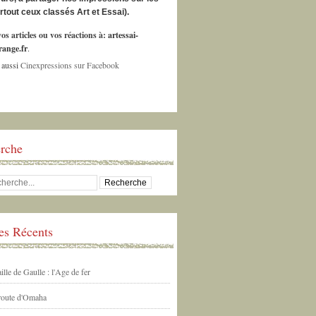
urtout ceux classés Art et Essai).
os articles ou vos réactions à:
artessai-
ange.fr
.
 aussi
Cinexpressions sur Facebook
rche
les Récents
ille de Gaulle : l'Age de fer
 route d'Omaha