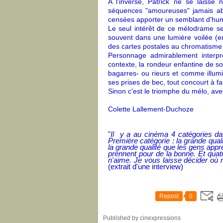
A l'inverse, Patrick ne se laisse
séquences "amoureuses" jamais abo
censées apporter un semblant d'hum
Le seul intérêt de ce mélodrame ser
souvent dans une lumière voilée (e
des cartes postales au chromatisme 
Personnage admirablement interpré
contexte, la rondeur enfantine de s
bagarres- ou rieurs et comme illumi
ses prises de bec, tout concourt à f
Sinon c'est le triomphe du mélo, avec
Colette Lallement-Duchoze
"
Il y a au cinéma 4 catégories dan
Première catégorie : la grande qua
la grande qualité que les gens appr
prennent pour de la bonne. Et quat
n'aime. Je vous laisse décider où
(extrait d'une interview)
Repost
0
Published by cinexpressions