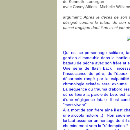
de Kenneth Lonergan
avec Casey Affleck, Michelle Willia
argument
:
Après le décès de son 
désigné comme le tuteur de son ne
passé tragique dont il ne s'est jamais
Qui est ce personnage solitaire, t
gardien d'immeuble dans la banlieue
bateau de pêche avec son frère et s
Une série de flash back incessa
l'insouciance du père, de l'époux
désormais rongé par la culpabilité
chronologie éclatée- sera exhumé
La séquence du trauma d'abord rest
où se libère la parole de Lee, est 
d'une négligence fatale. Il est co
"mort-vivant"
A la mort de son frère aîné il est ch
une alcoolo notoire...) . Non seuleme
lui faut assumer un héritage dont il 
cheminement vers la "rédemption"? 