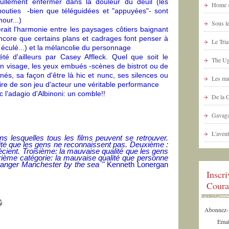
 nullement enfermer dans la douleur du deuil (les
Home s
uties -bien que téléguidées et "appuyées"- sont
our...)
Sous le
ait l'harmonie entre les paysages côtiers baignant
ncore que certains plans et cadrages font penser à
Le Tria
éculé...) et la mélancolie du personnage
té d'ailleurs par Casey Affleck. Quel que soit le
The Ug
on visage, les yeux embués -scènes de bistrot ou de
nés, sa façon d'être là hic et nunc, ses silences ou
Les ma
aire de son jeu d'acteur une véritable performance
 l'adagio d'Albinoni: un comble!!
De la 
Gavaga
L'avent
s lesquelles tous les films peuvent se retrouver.
lité que les gens ne reconnaissent pas. Deuxième :
écient. Troisième: la mauvaise qualité que les gens
rième catégorie: la mauvaise qualité que personne
 ranger Manchester by the sea "
Kenneth Lonergan
Inscr
Coura
Abonnez-vo
Emai