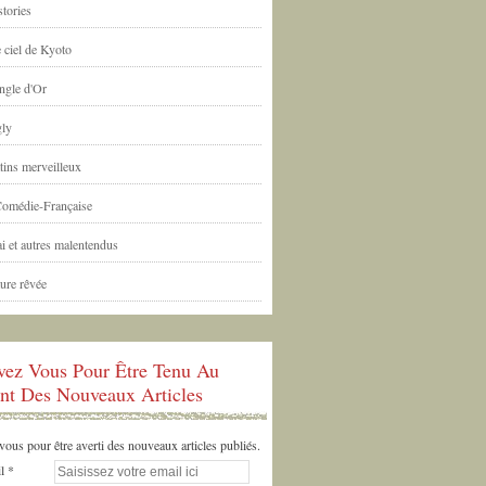
tories
 ciel de Kyoto
ngle d'Or
ly
tins merveilleux
Comédie-Française
i et autres malentendus
ure rêvée
ivez Vous Pour Être Tenu Au
nt Des Nouveaux Articles
us pour être averti des nouveaux articles publiés.
l