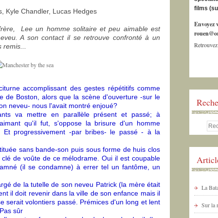
films (s
ms, Kyle Chandler, Lucas Hedges
Envoyez v
frère, Lee un homme solitaire et peu aimable est
rouen@or
veu. A son contact il se retrouve confronté à un
Retrouvez
 remis...
aciturne accomplissant des gestes répétitifs comme
 de Boston, alors que la scène d'ouverture -sur le
Reche
on neveu- nous l'avait montré enjoué?
nts va mettre en parallèle présent et passé; à
 aimant qu'il fut, s'oppose la brisure d'un homme
. Et progressivement -par bribes- le passé - à la
ituée sans bande-son puis sous forme de huis clos
Artic
la clé de voûte de ce mélodrame. Oui il est coupable
ndamné (il se condamne) à errer tel un fantôme, un
argé de la tutelle de son neveu Patrick (la mère était
La Bata
nt il doit revenir dans la ville de son enfance mais il
se serait volontiers passé. Prémices d'un long et lent
Sur la
Pas sûr