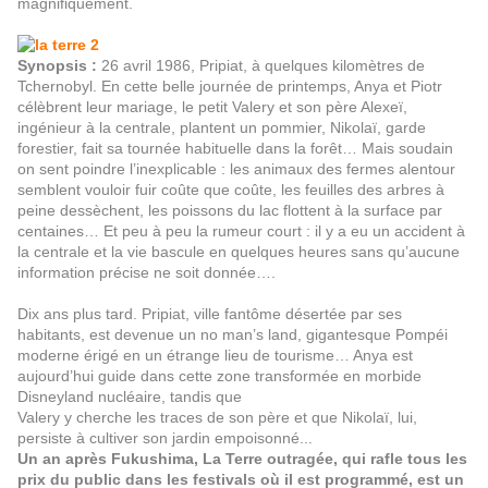
magnifiquement.
Synopsis :
26 avril 1986, Pripiat, à quelques kilomètres de
Tchernobyl. En cette belle journée de printemps, Anya et Piotr
célèbrent leur mariage, le petit Valery et son père Alexeï,
ingénieur à la centrale, plantent un pommier, Nikolaï, garde
forestier, fait sa tournée habituelle dans la forêt… Mais soudain
on sent poindre l’inexplicable : les animaux des fermes alentour
semblent vouloir fuir coûte que coûte, les feuilles des arbres à
peine dessèchent, les poissons du lac flottent à la surface par
centaines… Et peu à peu la rumeur court : il y a eu un accident à
la centrale et la vie bascule en quelques heures sans qu’aucune
information précise ne soit donnée….
Dix ans plus tard. Pripiat, ville fantôme désertée par ses
habitants, est devenue un no man’s land, gigantesque Pompéi
moderne érigé en un étrange lieu de tourisme… Anya est
aujourd’hui guide dans cette zone transformée en morbide
Disneyland nucléaire, tandis que
Valery y cherche les traces de son père et que Nikolaï, lui,
persiste à cultiver son jardin empoisonné...
Un an après Fukushima, La Terre outragée, qui rafle tous les
prix du public dans les festivals où il est programmé, est un