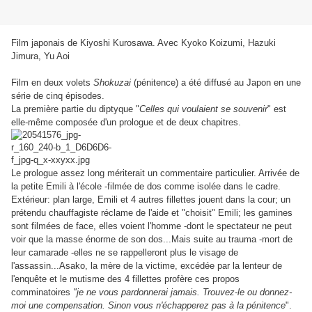
Film japonais de Kiyoshi Kurosawa. Avec Kyoko Koizumi, Hazuki
Jimura, Yu Aoi
Film en deux volets
Shokuzai
(pénitence) a été diffusé au Japon en une
série de cinq épisodes.
La première partie du diptyque "
Celles qui voulaient se souvenir
" est
elle-même composée d'un prologue et de deux chapitres.
Le prologue assez long mériterait un commentaire particulier. Arrivée de
la petite Emili à l'école -filmée de dos comme isolée dans le cadre.
Extérieur: plan large, Emili et 4 autres fillettes jouent dans la cour; un
prétendu chauffagiste réclame de l'aide et "choisit" Emili; les gamines
sont filmées de face, elles voient l'homme -dont le spectateur ne peut
voir que la masse énorme de son dos...Mais suite au trauma -mort de
leur camarade -elles ne se rappelleront plus le visage de
l'assassin...Asako, la mère de la victime, excédée par la lenteur de
l'enquête et le mutisme des 4 fillettes profère ces propos
comminatoires
"je ne vous pardonnerai jamais. Trouvez-le ou donnez-
moi une compensation. Sinon vous n'échapperez pas à la pénitence
".