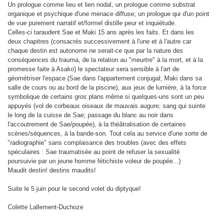
Un prologue comme lieu et lien nodal, un prologue comme substrat
organique et psychique d'une menace diffuse; un prologue qui d'un point
de vue purement narratif et/formel distille peur et inquiétude.
Celles-ci taraudent Sae et Maki 15 ans après les faits. Et dans les
deux chapitres (consacrés successivement à l'une et à l'autre car
chaque destin est autonome ne serait-ce que par la nature des
conséquences du trauma, de la relation au "meurtre" à la mort, et à la
promesse faite à Asako) le spectateur sera sensible à l'art de
géométriser l'espace (Sae dans l'appartement conjugal; Maki dans sa
salle de cours ou au bord de la piscine), aux jeux de lumière, à la force
symbolique de certains gros plans même si quelques-uns sont un peu
appuyés (vol de corbeaux oiseaux de mauvais augure; sang qui suinte
le long de la cuisse de Sae; passage du blanc au noir dans
l'accoutrement de Sae/poupée), à la théâtralisation de certaines
scènes/séquences, à la bande-son. Tout cela au service d'une sorte de
"radiographie" sans complaisance des troubles (avec des effets
spéculaires : Sae traumatisée au point de refuser la sexualité
poursuivie par un jeune homme fétichiste voleur de poupée...)
Maudit destin! destins maudits!
Suite le 5 juin pour le second volet du diptyque!
Colette Lallement-Duchoze