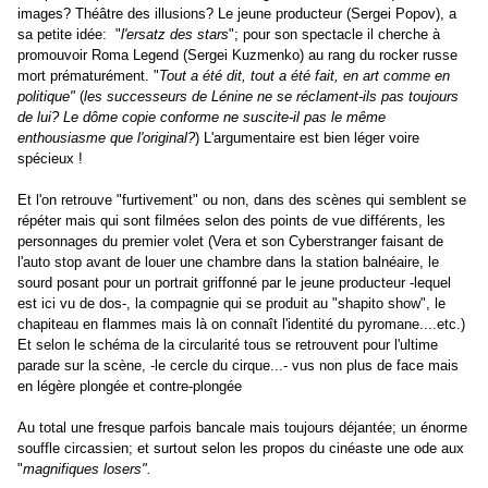
images? Théâtre des illusions? Le jeune producteur (Sergei Popov), a
sa petite idée: "
l'ersatz des stars
"; pour son spectacle il cherche à
promouvoir Roma Legend (Sergei Kuzmenko) au rang du rocker russe
mort prématurément. "
Tout a été dit, tout a été fait, en art comme en
politique"
(
les successeurs de Lénine ne se réclament-ils pas toujours
de lui? Le dôme copie conforme ne suscite-il pas le même
enthousiasme que l'original?
) L'argumentaire est bien léger voire
spécieux !
Et l'on retrouve "furtivement" ou non, dans des scènes qui semblent se
répéter mais qui sont filmées selon des points de vue différents, les
personnages du premier volet (Vera et son Cyberstranger faisant de
l'auto stop avant de louer une chambre dans la station balnéaire, le
sourd posant pour un portrait griffonné par le jeune producteur -lequel
est ici vu de dos-, la compagnie qui se produit au "shapito show", le
chapiteau en flammes mais là on connaît l'identité du pyromane....etc.)
Et selon le schéma de la circularité tous se retrouvent pour l'ultime
parade sur la scène, -le cercle du cirque...- vus non plus de face mais
en légère plongée et contre-plongée
Au total une fresque parfois bancale mais toujours déjantée; un énorme
souffle circassien; et surtout selon les propos du cinéaste une ode aux
"
magnifiques losers".