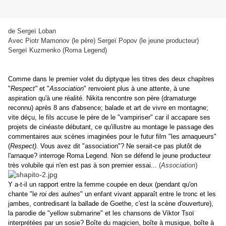
de Sergeï Loban
Avec Piotr Mamonov (le père) Sergeï Popov (le jeune producteur)
Sergeï Kuzmenko (Roma Legend)
Comme dans le premier volet du diptyque les titres des deux chapitres
"
Respect"
et "
Association
" renvoient plus à une attente, à une
aspiration qu'à une réalité. Nikita rencontre son père (dramaturge
reconnu) après 8 ans d'absence; balade et art de vivre en montagne;
vite déçu, le fils accuse le père de le "vampiriser" car il accapare ses
projets de cinéaste débutant, ce qu'illustre au montage le passage des
commentaires aux scènes imaginées pour le futur film "les arnaqueurs"
(
Respect).
Vous avez dit "association"? Ne serait-ce pas plutôt de
l'arnaque? interroge Roma Legend. Non se défend le jeune producteur
)
très volubile qui n'en est pas à son premier essai...
(
Association
Y a-t-il un rapport entre la femme coupée en deux (pendant qu'on
chante "l
e roi des aulnes
" un enfant vivant apparaît entre le tronc et les
jambes, contredisant la ballade de Goethe, c'est la scène d'ouverture),
la parodie de "yellow submarine" et les chansons de Viktor Tsoï
interprétées par un sosie? Boîte du magicien, boîte à musique, boîte à