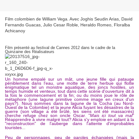
Film colombien de William Vega. Avec Joghis Seudin Arias, David
Fernando Guacas, Julio Cesar Roble, Heraldo Romeo, Floralba
Achicanoy
Film présenté au festival de Cannes 2012 dans le cadre de la
Quinzaine des Réalisateurs
Un homme empalé sur un mât, une jeune fille qui patauge
péniblement dans l'eau, une motte de terre herbue qui flotte
énigmatique tel un monstre aquatique, des joncs hostiles, un
temps humide et venteux, tout dans cette scène d'ouverture dit à
la fois le commencement et la fin; ou du moins joue le rôle de
métaphore (une lagune primitive comme image en creux d'un
pays?). Nous sommes dans la lagune de la Cocha (au Nord-
Ouest de la Colombie) et la jeune Alicia fuyant les désastres de la
guerre (son village a été brûlé, les siens ont été massacrés)
cherche refuge chez son oncle Oscar. "
Mais ici tout va mal
"
Réapprendre à vivre malgré tout? Alicia s'y emploie en aidant à la
"reconstruction" de l'auberge dans l'attente d'improbables
touristes
...
Peu de personnages, peu de paroles échangées (mais la