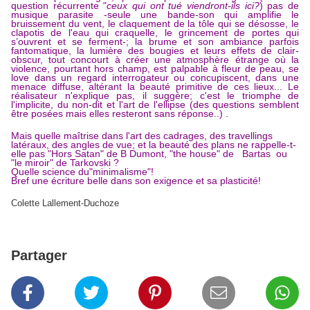
question récurrente
"
ceux qui ont tué
viendront-ils ici?
) pas de
musique parasite -seule une bande-son qui amplifie le
bruissement du vent, le claquement de la tôle qui se désosse, le
clapotis de l'eau qui craquelle, le grincement de portes qui
s’ouvrent et se ferment-; la brume et son ambiance parfois
fantomatique, la lumière des bougies et leurs effets de clair-
obscur, tout concourt à créer une atmosphère étrange où la
violence, pourtant hors champ, est palpable à fleur de peau, se
love dans un regard interrogateur ou concupiscent, dans une
menace diffuse, altérant la beauté primitive de ces lieux... Le
réalisateur n'explique pas, il suggère; c'est le triomphe de
l'implicite, du non-dit et l'art de l'ellipse (des questions semblent
être posées mais elles resteront sans réponse..) .
Mais quelle maîtrise dans l'art des cadrages, des travellings
latéraux, des angles de vue; et la beauté des plans ne rappelle-t-
elle pas "Hors Satan" de B Dumont, "the house" de Bartas ou
"le miroir" de Tarkovski ?
Quelle science du"minimalisme"!
Bref une écriture belle dans son exigence et sa plasticité!
Colette Lallement-Duchoze
Partager