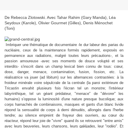
De Rebecca Zlotowski. Avec Tahar Rahim (Gary Manda), Léa
Seydoux (Karole), Olivier Gourmet (Gilles), Denis Ménochet
(Toni)
Imbriquer une thématique de documentaire -le dur labeur des parias du
nucléaire, ceux de la maintenance formés rapidement, exposés en
permanence aux radiations, malgré toutes leurs précautions-, et la
passion amoureuse -avec ses moments de douce volupté et ses
interdits- s'inscrit dans un champ lexical bien connu de tous: cœur,
dose, danger, menace, contamination, fusion, fission, etc. La
réalisatrice va jouer (ad libitum) sur les alternances contrastées: à la
froideur minérale voire sépulcrale de la centrale (la paroi extérieure de
Tricastin envahit plusieurs fois l'écran tel un monstre; l'intérieur
labyrinthique, tel un géant prédateur, "menace" de "dévorer" les
humains) s'oppose la luminosité d'une nature presque bucolique; aux
corps harnachés de combinaisons, masques et gants d'un blanc livide
répond la sensualité de corps à demi dénudés, allongés dans l'herbe
tendre; au silence empreint de frayeur des ouvriers, au cœur du
réacteur, répond leur joie de "vivre" quand ils se retrouvent "entre amis"
avec leurs beuveries, leurs chansons, leurs galéjades, leur "rodéo". Et