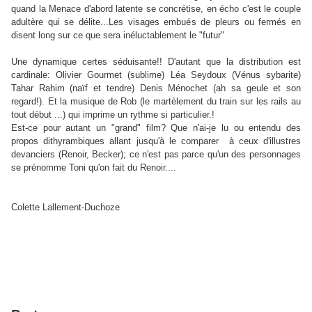
quand la Menace d'abord latente se concrétise, en écho c'est le couple
adultère qui se délite...Les visages embués de pleurs ou fermés en
disent long sur ce que sera inéluctablement le "futur"
Une dynamique certes séduisante!! D'autant que la distribution est
cardinale: Olivier Gourmet (sublime) Léa Seydoux (Vénus sybarite)
Tahar Rahim (naïf et tendre) Denis Ménochet (ah sa geule et son
regard!). Et la musique de Rob (le martèlement du train sur les rails au
tout début ...) qui imprime un rythme si particulier.!
Est-ce pour autant un "grand" film? Que n'ai-je lu ou entendu des
propos dithyrambiques allant jusqu'à le comparer à ceux d'illustres
devanciers (Renoir, Becker); ce n'est pas parce qu'un des personnages
se prénomme Toni qu'on fait du Renoir....
Colette Lallement-Duchoze