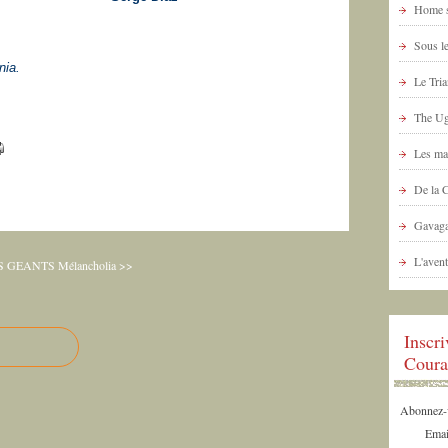
Home s
Sous le
nia.
Le Tria
The Ug
Les ma
De la 
Gavaga
L'avent
S GEANTS
Mélancholia >>
Inscr
Coura
Abonnez-vo
Emai