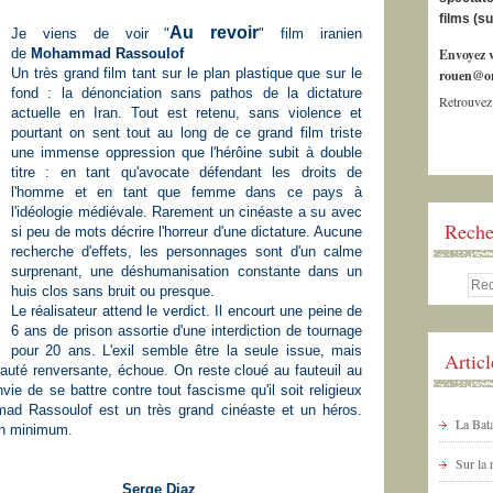
films (s
Au revoir
Je viens de voir "
" film iranien
de
Mohammad Rassoulof
Envoyez v
Un très grand film tant sur le plan plastique que sur le
rouen@or
fond : la dénonciation sans pathos de la dictature
Retrouvez
actuelle en Iran. Tout est retenu, sans violence et
pourtant on sent tout au long de ce grand film triste
une immense oppression que l'hérôine subit à double
titre : en tant qu'avocate défendant les droits de
l'homme et en tant que femme dans ce pays à
l'idéologie médiévale. Rarement un cinéaste a su avec
Reche
si peu de mots décrire l'horreur d'une dictature. Aucune
recherche d'effets, les personnages sont d'un calme
surprenant, une déshumanisation constante dans un
huis clos sans bruit ou presque.
Le réalisateur attend le verdict. Il encourt une peine de
6 ans de prison assortie d'une interdiction de tournage
pour 20 ans. L'exil semble être la seule issue, mais
Artic
beauté renversante, échoue. On reste cloué au fauteuil au
nvie de se battre contre tout fascisme qu'il soit religieux
ad Rassoulof est un très grand cinéaste et un héros.
La Bata
un minimum.
Sur la
 Diaz