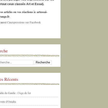
urtout ceux classés Art et Essai).
os articles ou vos réactions à:
artessai-
ange.fr
.
 aussi
Cinexpressions sur Facebook
rche
les Récents
ille de Gaulle : l'Age de fer
 route d'Omaha