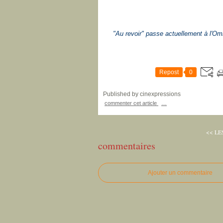
"Au revoir" passe actuellement à l'Om
Repost
0
Published by cinexpressions
commenter cet article
…
<< LE
commentaires
Ajouter un commentaire