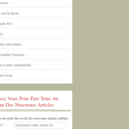
tories
 ciel de Kyoto
ngle d'Or
ly
tins merveilleux
Comédie-Française
i et autres malentendus
ure rêvée
ivez Vous Pour Être Tenu Au
nt Des Nouveaux Articles
us pour être averti des nouveaux articles publiés.
l