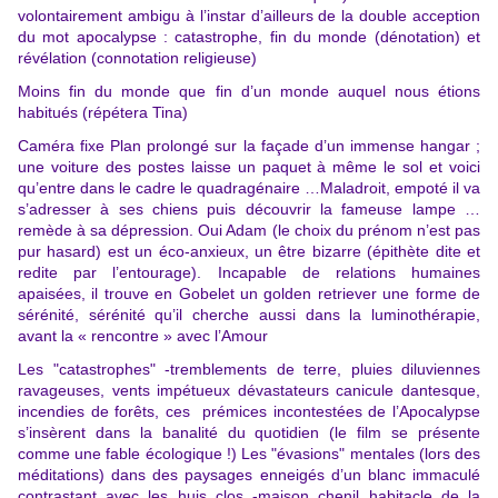
volontairement ambigu à l’instar d’ailleurs de la double acception
du mot apocalypse : catastrophe, fin du monde (dénotation) et
révélation (connotation religieuse)
Moins fin du monde que fin d’un monde auquel nous étions
habitués (répétera Tina)
Caméra fixe Plan prolongé sur la façade d’un immense hangar ;
une voiture des postes laisse un paquet à même le sol et voici
qu’entre dans le cadre le quadragénaire …Maladroit, empoté il va
s’adresser à ses chiens puis découvrir la fameuse lampe …
remède à sa dépression. Oui Adam (le choix du prénom n’est pas
pur hasard) est un éco-anxieux, un être bizarre (épithète dite et
redite par l’entourage). Incapable de relations humaines
apaisées, il trouve en Gobelet un golden retriever une forme de
sérénité, sérénité qu’il cherche aussi dans la luminothérapie,
avant la « rencontre » avec l’Amour
Les "catastrophes" -tremblements de terre, pluies diluviennes
ravageuses, vents impétueux dévastateurs canicule dantesque,
incendies de forêts, ces prémices incontestées de l’Apocalypse
s’insèrent dans la banalité du quotidien (le film se présente
comme une fable écologique !) Les "évasions" mentales (lors des
méditations) dans des paysages enneigés d’un blanc immaculé
contrastant avec les huis clos -maison chenil habitacle de la