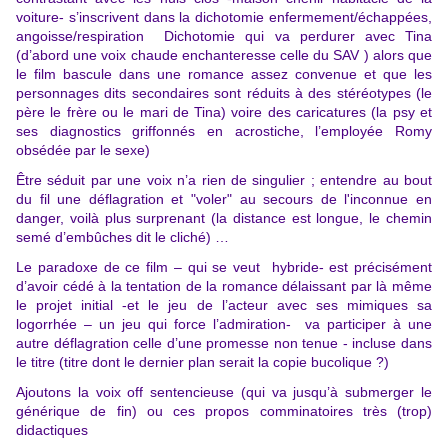
voiture- s’inscrivent dans la dichotomie enfermement/échappées,
angoisse/respiration Dichotomie qui va perdurer avec Tina
(d’abord une voix chaude enchanteresse celle du SAV ) alors que
le film bascule dans une romance assez convenue et que les
personnages dits secondaires sont réduits à des stéréotypes (le
père le frère ou le mari de Tina) voire des caricatures (la psy et
ses diagnostics griffonnés en acrostiche, l’employée Romy
obsédée par le sexe)
Être séduit par une voix n’a rien de singulier ; entendre au bout
du fil une déflagration et "voler" au secours de l'inconnue en
danger, voilà plus surprenant (la distance est longue, le chemin
semé d’embûches dit le cliché) …
Le paradoxe de ce film – qui se veut hybride- est précisément
d’avoir cédé à la tentation de la romance délaissant par là même
le projet initial -et le jeu de l’acteur avec ses mimiques sa
logorrhée – un jeu qui force l’admiration- va participer à une
autre déflagration celle d’une promesse non tenue - incluse dans
le titre (titre dont le dernier plan serait la copie bucolique ?)
Ajoutons la voix off sentencieuse (qui va jusqu’à submerger le
générique de fin) ou ces propos comminatoires très (trop)
didactiques