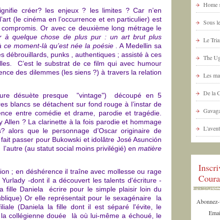
Home s
 signifie créer? les enjeux ? les limites ? Car n’en
rt (le cinéma en l’occurrence et en particulier) est
Sous le
 compromis. Or avec ce deuxième long métrage le
ir à quelque chose de plus pur : un art brut plus
Le Tria
à ce moment-là qu’est née la poésie
. A Medellin sa
tes débrouillards, punks , authentiques ; assisté à ces
The Ug
lles. C’est le substrat de ce film qui avec humour
ence des dilemmes (les siens ?) à travers la relation
Les ma
De la 
ure désuète presque "vintage") découpé en 5
ères blancs se détachent sur fond rouge à l’instar de
Gavaga
nence entre comédie et drame, parodie et tragédie.
 Allen ? La clarinette à la fois parodie et hommage
L'avent
 alors que le personnage d’Oscar originaire de
ait passer pour Bukowski et idolâtre José Asunción
l’autre (au statut social moins privilégié) en
matière
Inscr
sion ; en déshérence il traîne avec mollesse ou rage
Coura
Yurlady -dont il a découvert les talents d'écriture -
 fille Daniela écrire pour le simple plaisir loin du
lique) Or elle représentait pour le sexagénaire la
Abonnez-vo
iale (Daniela la fille dont il est séparé l'évite, le
Emai
 la collégienne douée là où lui-même a échoué, le