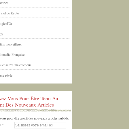
tories
 ciel de Kyoto
ngle d'Or
ly
tins merveilleux
Comédie-Française
i et autres malentendus
ure rêvée
ivez Vous Pour Être Tenu Au
nt Des Nouveaux Articles
us pour être averti des nouveaux articles publiés.
l