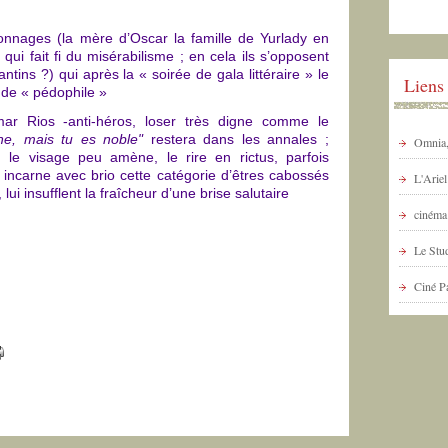
onnages (la mère d’Oscar la famille de Yurlady en
 qui fait fi du misérabilisme ; en cela ils s’opposent
tins ?) qui après la « soirée de gala littéraire » le
Liens
ns de « pédophile »
mar Rios -anti-héros, loser très digne comme le
ne, mais tu es noble"
restera dans les annales ;
Omnia, 
le visage peu amène, le rire en rictus, parfois
incarne avec brio cette catégorie d’êtres cabossés
L'Arie
ui insufflent la fraîcheur d’une brise salutaire
cinéma 
Le Stud
Ciné P