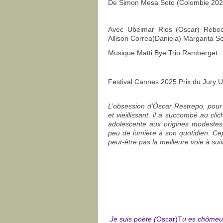
De
Simon Mesa Soto (Colombie 202
Avec Ubeimar Rios (Oscar) Rebecc
Allison Correa(Daniela) Margarita S
Musique Matti Bye Trio Ramberget
Festival Cannes 2025 Prix du Jury 
L’obsession d’Óscar Restrepo, pour 
et vieillissant, il a succombé au c
adolescente aux origines modestes e
peu de lumière à son quotidien. Ce
peut-être pas la meilleure voie à sui
Je suis poète (
Oscar)
T
u es chômeu