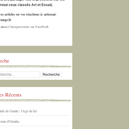
urtout ceux classés Art et Essai).
os articles ou vos réactions à:
artessai-
ange.fr
.
 aussi
Cinexpressions sur Facebook
rche
les Récents
ille de Gaulle : l'Age de fer
 route d'Omaha