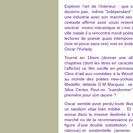
Explorer l’art de l’intérieur : que
doutons pas, même "indépendant" l’a
une industrie avec son marché ses
cinéaste affirme avoir voulu
reven
viscéral moins mécanique et c’est 
ville natale il a rencontré moult poè
lectures de poésie quasi intempore
(noir et pince-sans-rire) met en évid
Oscar /Yurlady
Tourné en 16mm (donner une all
chapitres (dont les titres en caract
l’affiche) ce film oscille en perma
Clins d’œil aux comédies à la Woody
au monde des poètes new-yorkais?
Medellin, déteste G M Marquez, se f
Silva Certes. Peut-on "transformer" 
première pour son œuvre
?
Oscar semble avoir perdu toute illu
un
taedium vitae
bien imbibé... Et 
avoue dans la missive destinée à la
marché ou de la reconnaissance pub
figure d'une double substitution: fil
rabroue) et existentielle (amener