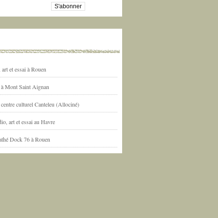
art et essai à Rouen
l à Mont Saint Aignan
centre culturel Canteleu (Allociné)
io, art et essai au Havre
athé Dock 76 à Rouen