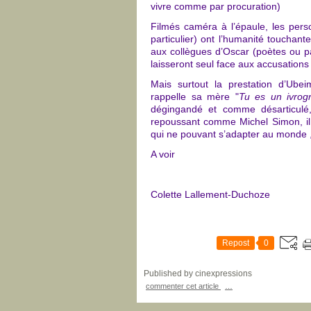
vivre comme par procuration)
Filmés caméra à l’épaule, les pers
particulier) ont l’humanité touchante
aux collègues d’Oscar (poètes ou pan
laisseront seul face aux accusatio
Mais surtout la prestation d’Ubei
rappelle sa mère "
Tu es un ivrog
dégingandé et comme désarticulé, 
repoussant comme Michel Simon, il 
qui ne pouvant s’adapter au monde , l
A voir
Colette Lallement-Duchoze
Repost
0
Published by cinexpressions
commenter cet article
…