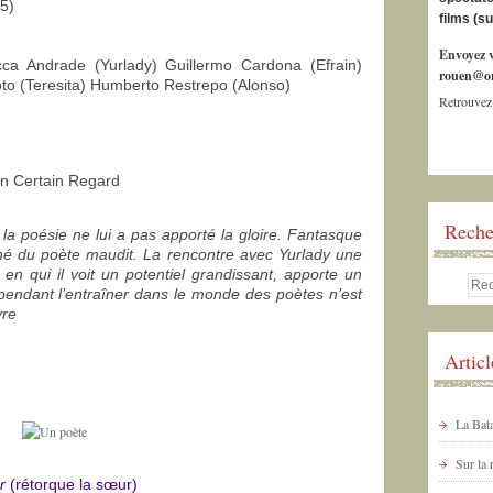
5)
films (s
Envoyez v
a Andrade (Yurlady) Guillermo Cardona (Efrain)
rouen@or
oto (Teresita) Humberto Restrepo (Alonso)
Retrouvez
Un Certain Regard
Reche
la poésie ne lui a pas apporté la gloire. Fantasque
liché du poète maudit. La rencontre avec Yurlady une
n qui il voit un potentiel grandissant, apporte un
pendant l’entraîner dans le monde des poètes n’est
vre
Artic
La Bata
Sur la
r
(rétorque la sœur)