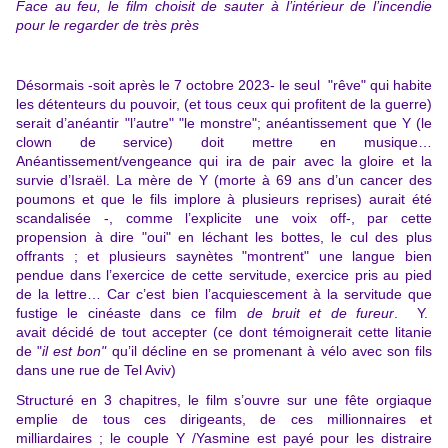
Face au feu, le film choisit de sauter à l’intérieur de l’incendie
pour le regarder de très près
Désormais -soit après le 7 octobre 2023- le seul "rêve" qui habite
les détenteurs du pouvoir, (et tous ceux qui profitent de la guerre)
serait d’anéantir "l’autre" "le monstre"; anéantissement que Y (le
clown de service) doit mettre en musique…
Anéantissement/vengeance qui ira de pair avec la gloire et la
survie d’Israël. La mère de Y (morte à 69 ans d’un cancer des
poumons et que le fils implore à plusieurs reprises) aurait été
scandalisée -, comme l’explicite une voix off-, par cette
propension à dire "oui" en léchant les bottes, le cul des plus
offrants ; et plusieurs saynètes "montrent" une langue bien
pendue dans l’exercice de cette servitude, exercice pris au pied
de la lettre… Car c’est bien l’acquiescement à la servitude que
fustige le cinéaste dans ce film
de bruit et de fureur
. Y.
avait décidé de tout accepter (ce dont témoignerait cette litanie
de "
il est bon"
qu’il décline en se promenant à vélo avec son fils
dans une rue de Tel Aviv)
Structuré en 3 chapitres, le film s’ouvre sur une fête orgiaque
emplie de tous ces dirigeants, de ces millionnaires et
milliardaires ; le couple Y /Yasmine est payé pour les distraire