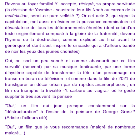
Revenu au foyer familial Y. accepte, résigné, sa propre servitude
(la décision de Yasmine - soustraire leur fils Noah au carcan de la
malédiction
, serait-ce pure velléité ?) Or cet acte 3, qui signe la
capitulation, met aussi en évidence la puissance comminatoire et
dévastatrice de tous les détournements éhontés (dont celui d’un
texte originellement composé à la gloire de la fraternité, devenu
l’hymne de la destruction, comme expliqué au final avant le
générique et dont s’est inspiré le cinéaste qui a d’ailleurs bandé
de noir les yeux des jeunes choristes)
Oui, on sort un peu sonné et comme abasourdi par ce film
survolté (souvent) par sa musique tonitruante, par une forme
d’hystérie capable de transformer la tête d’un personnage en
transe en écran de télévision et comme dans le film de 2021 de
transfigurer un décor urbain par de rapides anamorphoses ; un
film où triomphe la trivialité -Y. carbure au viagra.- où le geste
supplante très souvent la pensée
"Oui
," un film qui joue presque constamment sur la
"déstructuration" à l’instar de la peinture de George Grosz?
(Artiste d’ailleurs cité)
"Oui",
un film que je vous recommande (malgré de nombreux
malgré....)