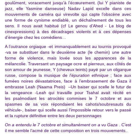
goulûment, voracement jusqu’à l’écœurement. (lui Y pianiste de
jazz, elle Yasmine danseuse) Nadav Lapid excelle dans ces
mouvements de caméra qui virevolte qui capte l’obscène avec
une forme de cynisme endiablé, un déchaînement de tous les
sens. Il nous avait habitué (cf
Le genou d'Ahed - Le blog de
cinexpressions
)
à des décadrages violents et à ces dépenses
d’énergie chez les comédiens…
A l’outrance orgiaque -et immanquablement au tournis provoqué
-va se substituer dans le deuxième acte (le chemin) une autre
forme de violence, mais lovée sous les apparences de la
mélancolie. Traversant un paysage ocre et pierreux, aux côtés de
son amour de jeunesse, Y (cheveux teints) payé par un oligarque
russe, compose la musique de
l’épuration ethnique
; face aux
fumées noires dévastatrices, face à l’embrasement de Gaza il
embrasse Leah (Naama Preis) –Un baiser qui scelle le futur de
la vengeance -Leah qui travaille pour Tsahal avait récité en
les psalmodiant les atrocités commises le 7 octobre et aux
spasmes de sa voix répondaient les cahots/soubresauts du
véhicule-, baiser qui scelle aussi l’impossible retour vers le passé
et la rupture définitive entre les deux personnages
On a entendu le 7 octobre et simultanément on a vu Gaza
. C’est
il me semble l’acmé de cette composition en trois mouvements..