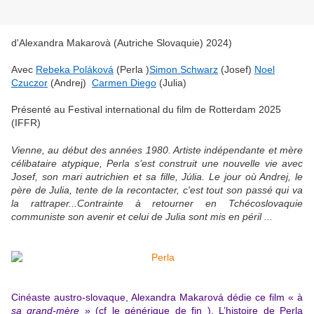
d'Alexandra Makarovà (Autriche Slovaquie) 202
4)
Avec
Rebeka Poláková
(Perla )
Simon Schwarz
(Josef)
Noel
Czuczor
(Andrej)
Carmen Diego
(Julia)
Présenté au Festival international du film de Rotterdam 2025
(IFFR)
Vienne, au début des années 1980. Artiste indépendante et mère
célibataire atypique, Perla s’est construit une nouvelle vie avec
Josef, son mari autrichien et sa fille, Júlia. Le jour où Andrej, le
père de Julia, tente de la recontacter, c'est tout son passé qui va
la rattraper...Contrainte à retourner en Tchécoslovaquie
communiste son avenir et celui de Julia sont mis en péril ...
Cinéaste austro-slovaque, Alexandra Makarová dédie ce film « à
sa grand-mère
» (cf le générique de fin ). L’histoire de Perla