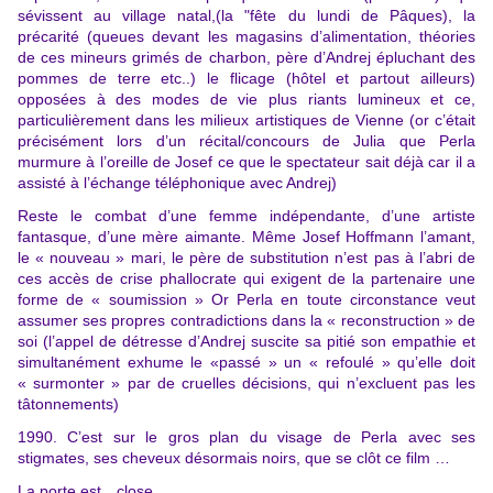
sévissent au village natal,(la "fête du lundi de Pâques), la
précarité (queues devant les magasins d’alimentation, théories
de ces mineurs grimés de charbon, père d’Andrej épluchant des
pommes de terre etc..) le flicage (hôtel et partout ailleurs)
opposées à des modes de vie plus riants lumineux et ce,
particulièrement dans les milieux artistiques de Vienne (or c’était
précisément lors d’un récital/concours de Julia que Perla
murmure à l’oreille de Josef ce que le spectateur sait déjà car il a
assisté à l’échange téléphonique avec Andrej)
Reste le combat d’une femme indépendante, d’une artiste
fantasque, d’une mère aimante. Même Josef Hoffmann l’amant,
le « nouveau » mari, le père de substitution n’est pas à l’abri de
ces accès de crise phallocrate qui exigent de la partenaire une
forme de « soumission » Or Perla en toute circonstance veut
assumer ses propres contradictions dans la « reconstruction » de
soi (l’appel de détresse d’Andrej suscite sa pitié son empathie et
simultanément exhume le «passé » un « refoulé » qu’elle doit
« surmonter » par de cruelles décisions, qui n’excluent pas les
tâtonnements)
1990. C’est sur le gros plan du visage de Perla avec ses
stigmates, ses cheveux désormais noirs, que se clôt ce film …
La porte est…close …