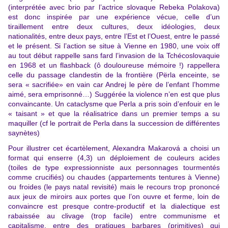
(interprétée avec brio par l’actrice slovaque Rebeka Polakova)
est donc inspirée par une expérience vécue, celle d’un
tiraillement entre deux cultures, deux idéologies, deux
nationalités, entre deux pays, entre l’Est et l’Ouest, entre le passé
et le présent. Si l’action se situe à Vienne en 1980, une voix off
au tout début rappelle sans fard l’invasion de la Tchécoslovaquie
en 1968 et un flashback (ô douloureuse mémoire !) rappellera
celle du passage clandestin de la frontière (Përla enceinte, se
sera « sacrifiée» en vain car Andrej le père de l’enfant l’homme
aimé, sera emprisonné…) Suggérée la violence n’en est que plus
convaincante. Un cataclysme que Perla a pris soin d’enfouir en le
« taisant » et que la réalisatrice dans un premier temps a su
maquiller (cf le portrait de Perla dans la succession de différentes
saynètes)
Pour illustrer cet écartèlement, Alexandra Makarová a choisi un
format qui enserre (4,3) un déploiement de couleurs acides
(toiles de type expressionniste aux personnages tourmentés
comme crucifiés) ou chaudes (appartements tentures à Vienne)
ou froides (le pays natal revisité) mais le recours trop prononcé
aux jeux de miroirs aux portes que l’on ouvre et ferme, loin de
convaincre est presque contre-productif et la dialectique est
rabaissée au clivage (trop facile) entre communisme et
capitalisme, entre des pratiques barbares (primitives) qui