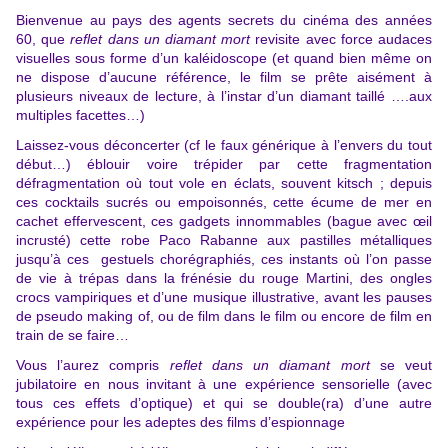
Bienvenue au pays des agents secrets du cinéma des années
60, que
reflet dans un diamant mort
revisite avec force audaces
visuelles sous forme d’un kaléidoscope (et quand bien même on
ne dispose d’aucune référence, le film se prête aisément à
plusieurs niveaux de lecture, à l’instar d’un diamant taillé ….aux
multiples facettes…)
Laissez-vous déconcerter (cf le faux générique à l’envers du tout
début…) éblouir voire trépider par cette fragmentation
défragmentation où tout vole en éclats, souvent kitsch ; depuis
ces cocktails sucrés ou empoisonnés, cette écume de mer en
cachet effervescent, ces gadgets innommables (bague avec œil
incrusté) cette robe Paco Rabanne aux pastilles métalliques
jusqu’à ces gestuels chorégraphiés, ces instants où l’on passe
de vie à trépas dans la frénésie du rouge Martini, des ongles
crocs vampiriques et d’une musique illustrative, avant les pauses
de pseudo making of, ou de film dans le film ou encore de film en
train de se faire…
Vous l’aurez compris
reflet dans un diamant mort
se veut
jubilatoire en nous invitant à une expérience sensorielle (avec
tous ces effets d’optique) et qui se double(ra) d’une autre
expérience pour les adeptes des films d’espionnage