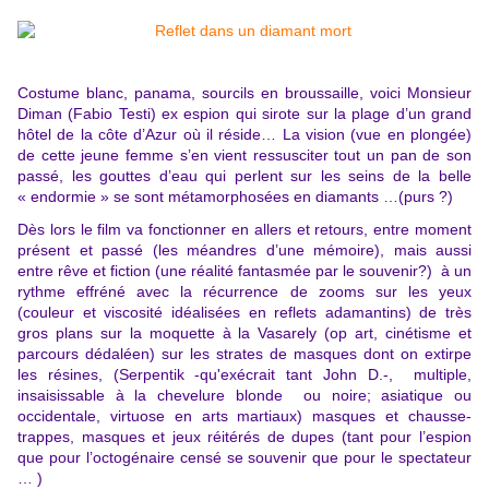
Costume blanc, panama, sourcils en broussaille, voici Monsieur
Diman (Fabio Testi) ex espion qui sirote sur la plage d’un grand
hôtel de la côte d’Azur où il réside… La vision (vue en plongée)
de cette jeune femme s’en vient ressusciter tout un pan de son
passé, les gouttes d’eau qui perlent sur les seins de la belle
« endormie » se sont métamorphosées en diamants …(purs ?)
Dès lors le film va fonctionner en allers et retours, entre moment
présent et passé (les méandres d’une mémoire), mais aussi
entre rêve et fiction (une réalité fantasmée par le souvenir?) à un
rythme effréné avec la récurrence de zooms sur les yeux
(couleur et viscosité idéalisées en reflets adamantins) de très
gros plans sur la moquette à la Vasarely (op art, cinétisme et
parcours dédaléen) sur les strates de masques dont on extirpe
les résines, (Serpentik -qu'exécrait tant John D.-, multiple,
insaisissable à la chevelure blonde ou noire; asiatique ou
occidentale, virtuose en arts martiaux) masques et chausse-
trappes, masques et jeux réitérés de dupes (tant pour l’espion
que pour l’octogénaire censé se souvenir que pour le spectateur
… )