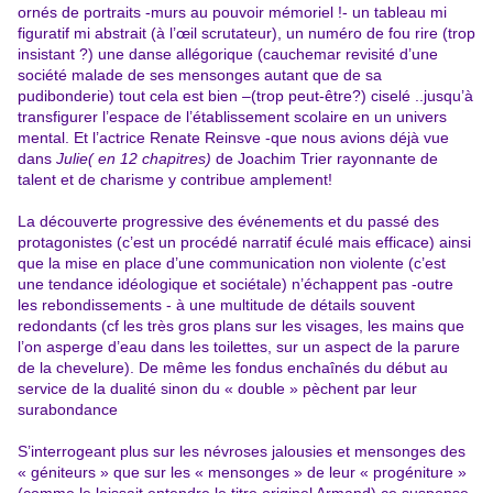
ornés de portraits -murs au pouvoir mémoriel !- un tableau mi
figuratif mi abstrait (à l’œil scrutateur), un numéro de fou rire (trop
insistant ?) une danse allégorique (cauchemar revisité d’une
société malade de ses mensonges autant que de sa
pudibonderie) tout cela est bien –(trop peut-être?) ciselé ..jusqu’à
transfigurer l’espace de l’établissement scolaire en un univers
mental. Et l’actrice Renate Reinsve -que nous avions déjà vue
dans
Julie( en 12 chapitres)
de Joachim Trier rayonnante de
talent et de charisme y contribue amplement!
La découverte progressive des événements et du passé des
protagonistes (c’est un procédé narratif éculé mais efficace) ainsi
que la mise en place d’une communication non violente (c’est
une tendance idéologique et sociétale) n’échappent pas -outre
les rebondissements - à une multitude de détails souvent
redondants (cf les très gros plans sur les visages, les mains que
l’on asperge d’eau dans les toilettes, sur un aspect de la parure
de la chevelure). De même les fondus enchaînés du début au
service de la dualité sinon du « double » pèchent par leur
surabondance
S’interrogeant plus sur les névroses jalousies et mensonges des
« géniteurs » que sur les « mensonges » de leur « progéniture »