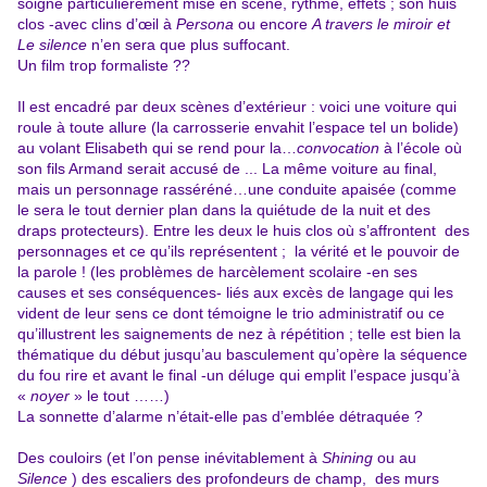
soigne particulièrement mise en scène, rythme, effets ; son huis
clos -avec clins d’œil à
Persona
ou encore
A travers le miroir et
Le silence
n’en sera que plus suffocant.
Un film trop formaliste ??
Il est encadré par deux scènes d’extérieur : voici une voiture qui
roule à toute allure (la carrosserie envahit l’espace tel un bolide)
au volant Elisabeth qui se rend pour la…
convocation
à l’école où
son fils Armand serait accusé de ... La même voiture au final,
mais un personnage rasséréné…une conduite apaisée (comme
le sera le tout dernier plan dans la quiétude de la nuit et des
draps protecteurs). Entre les deux le huis clos où s’affrontent des
personnages et ce qu’ils représentent ; la vérité et le pouvoir de
la parole ! (les problèmes de harcèlement scolaire -en ses
causes et ses conséquences- liés aux excès de langage qui les
vident de leur sens ce dont témoigne le trio administratif ou ce
qu’illustrent les saignements de nez à répétition ; telle est bien la
thématique du début jusqu’au basculement qu’opère la séquence
du fou rire et avant le final -un déluge qui emplit l’espace jusqu’à
«
noyer
» le tout ……)
La sonnette d’alarme n’était-elle pas d’emblée détraquée ?
Des couloirs (et l’on pense inévitablement à
Shining
ou au
Silence
) des escaliers des profondeurs de champ, des murs