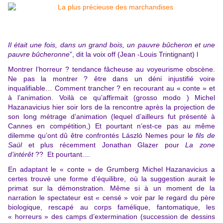
Il était une fois, dans un grand bois, un pauvre bûcheron et une
pauvre bûcheronne
”,
dit la voix off (Jean -Louis Trintignant) l
Montrer l’horreur ? tendance fâcheuse au voyeurisme obscène.
Ne pas la montrer ? être dans un déni injustifié voire
inqualifiable… Comment trancher ? en recourant au « conte » et
à l’animation. Voilà ce qu’affirmait (grosso modo ) Michel
Hazanavicius hier soir lors de la rencontre après la projection de
son long métrage d’animation (lequel d’ailleurs fut présenté à
Cannes en compétition,) Et pourtant n’est-ce pas au même
dilemme qu’ont dû être confrontés László Nemes pour l
e fils de
Saül
et plus récemment Jonathan Glazer pour
La zone
d’intérêt
?? Et pourtant....
En adaptant le « conte » de Grumberg Michel Hazanavicius a
certes trouvé une forme d’équilibre, où la suggestion aurait le
primat sur la démonstration. Même si à un moment de la
narration le spectateur est « censé » voir par le regard du père
biologique, rescapé au corps famélique, fantomatique, les
« horreurs » des camps d’extermination (succession de dessins