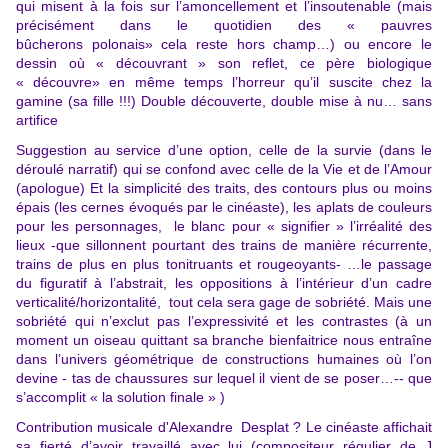
qui misent à la fois sur l’amoncellement et l’insoutenable (mais
précisément dans le quotidien des « pauvres
bûcherons polonais» cela reste hors champ…) ou encore le
dessin où « découvrant » son reflet, ce père biologique
« découvre» en même temps l’horreur qu’il suscite chez la
gamine (sa fille !!!) Double découverte, double mise à nu… sans
artifice
Suggestion au service d’une option, celle de la survie (dans le
déroulé narratif) qui se confond avec celle de la Vie et de l’Amour
(apologue) Et la simplicité des traits, des contours plus ou moins
épais (les cernes évoqués par le cinéaste), les aplats de couleurs
pour les personnages, le blanc pour « signifier » l’irréalité des
lieux -que sillonnent pourtant des trains de manière récurrente,
trains de plus en plus tonitruants et rougeoyants- …le passage
du figuratif à l’abstrait, les oppositions à l’intérieur d’un cadre
verticalité/horizontalité, tout cela sera gage de sobriété. Mais une
sobriété qui n’exclut pas l’expressivité et les contrastes (à un
moment un oiseau quittant sa branche bienfaitrice nous entraîne
dans l’univers géométrique de constructions humaines où l’on
devine - tas de chaussures sur lequel il vient de se poser…-- que
s’accomplit « la solution finale » )
Contribution musicale d'Alexandre Desplat ? Le cinéaste affichait
sa fierté d’avoir travaillé avec lui (compositeur régulier de J