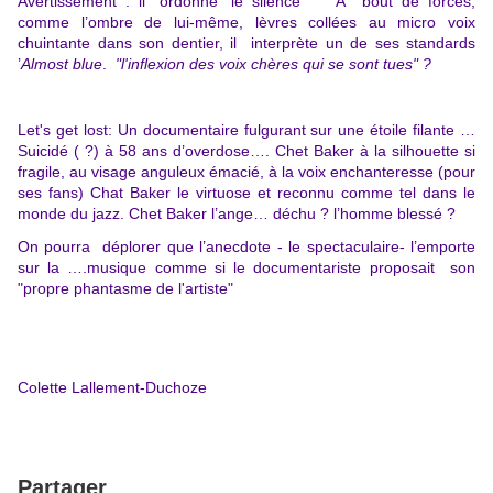
Avertissement : il "ordonne" le silence
A bout de forces,
comme l’ombre de lui-même, lèvres collées au micro voix
chuintante dans son dentier, il interprète un de ses standards
’
Almost blue
.
"l'inflexion des voix chères qui se sont tues" ?
Let's get lost:
Un documentaire fulgurant sur une étoile filante …
Suicidé ( ?) à 58 ans d’overdose…. Chet Baker à la silhouette si
fragile, au visage anguleux émacié, à la voix enchanteresse (pour
ses fans) Chat Baker le virtuose et reconnu comme tel dans le
monde du jazz. Chet Baker l’ange… déchu ? l’homme blessé ?
O
n pourra déplorer que l’anecdote - le spectaculaire- l’emporte
sur la ….musique comme si le documentariste proposait son
"propre phantasme de l'artiste"
Colette Lallement-Duchoze
Partager