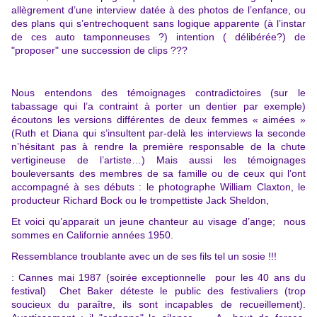
allègrement d’une interview datée à des photos de l’enfance, ou
des plans qui s’entrechoquent sans logique apparente (à l’instar
de ces auto tamponneuses ?) intention ( délibérée?) de
"proposer" une succession de clips ???
Nous entendons des témoignages contradictoires (sur le
tabassage qui l’a contraint à porter un dentier par exemple)
écoutons les versions différentes de deux femmes « aimées »
(Ruth et Diana qui s’insultent par-delà les interviews la seconde
n’hésitant pas à rendre la première responsable de la chute
vertigineuse de l’artiste…) Mais aussi les témoignages
bouleversants des membres de sa famille ou de ceux qui l’ont
accompagné à ses débuts
: le photographe William Claxton, le
producteur Richard Bock ou le trompettiste Jack Sheldon,
Et voici qu’apparait un jeune chanteur au visage d’ange; nous
sommes en Californie années 1950.
Ressemblance troublante avec un de ses fils tel un sosie !!!
: Cannes mai 1987 (soirée exceptionnelle pour les 40 ans du
festival) Chet Baker déteste le public des festivaliers (trop
soucieux du paraître, ils sont incapables de recueillement).