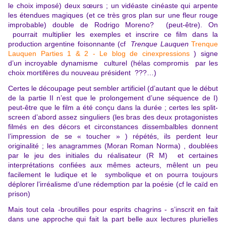
le choix imposé) deux sœurs ; un vidéaste cinéaste qui arpente
les étendues magiques (et ce très gros plan sur une fleur rouge
improbable) double de Rodrigo Moreno? (peut-être). On
pourrait multiplier les exemples et inscrire ce film dans la
production argentine foisonnante (cf
Trenque Lauquen
Trenque
Lauquen Parties 1 & 2 - Le blog de cinexpressions
) signe
d’un incroyable dynamisme culturel (hélas compromis par les
choix mortifères du nouveau président ???…)
Certes le découpage peut sembler artificiel (d’autant que le début
de la partie II n’est que le prolongement d’une séquence de I)
peut-être que le film a été conçu dans la durée ; certes les split-
screen d’abord assez singuliers (les bras des deux protagonistes
filmés en des décors et circonstances dissembalbles donnent
l’impression de se « toucher » ) répétés, ils perdent leur
originalité ; les anagrammes (Moran Roman Norma) , doublées
par le jeu des initiales du réalisateur (R M) et certaines
interprétations confiées aux mêmes acteurs, mêlent un peu
facilement le ludique et le symbolique et on pourra toujours
déplorer l’irréalisme d’une rédemption par la poésie (cf le caïd en
prison)
Mais tout cela -broutilles pour esprits chagrins - s’inscrit en fait
dans une approche qui fait la part belle aux lectures plurielles