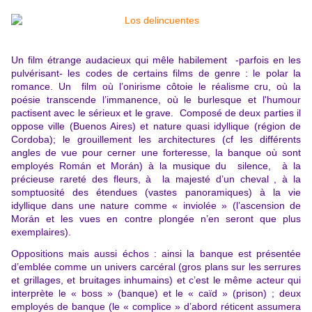
Un film étrange audacieux qui mêle habilement -parfois en les
pulvérisant- les codes de certains films de genre : le polar la
romance. Un film où l’onirisme côtoie le réalisme cru, où la
poésie transcende l’immanence, où le burlesque et l'humour
pactisent avec le sérieux et le grave. Composé de deux parties il
oppose ville (Buenos Aires) et nature quasi idyllique (région de
Cordoba); le grouillement les architectures (cf les différents
angles de vue pour cerner une forteresse, la banque où sont
employés
Román et Morán) à la musique du silence, à la
précieuse rareté des fleurs, à la majesté d’un cheval , à la
somptuosité des étendues (vastes panoramiques) à la vie
idyllique dans une nature comme « inviolée » (l’ascension de
Morán et les vues en contre plongée n’en seront que plus
exemplaires).
Oppositions mais aussi échos : ainsi la banque est présentée
d’emblée comme un univers carcéral (gros plans sur les serrures
et grillages, et bruitages inhumains) et c’est le même acteur qui
interprète le « boss » (banque) et le « caïd » (prison) ; deux
employés de banque (le « complice » d’abord réticent assumera