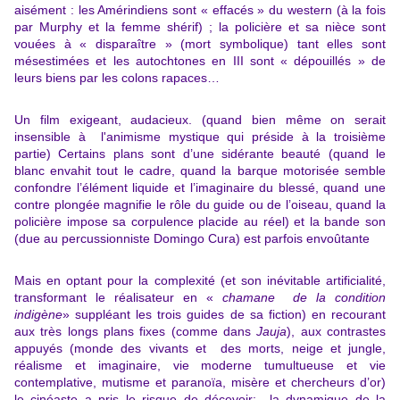
aisément : les Amérindiens sont « effacés » du western (à la fois
par Murphy et la femme shérif) ; la policière et sa nièce sont
vouées à « disparaître » (mort symbolique) tant elles sont
mésestimées et les autochtones en III sont « dépouillés » de
leurs biens par les colons rapaces…
Un film exigeant, audacieux. (quand bien même on serait
insensible à l'animisme mystique qui préside à la troisième
partie) C
ertains plans sont d’une sidérante beauté (quand le
blanc envahit tout le cadre, quand la barque motorisée semble
confondre l’élément liquide et l’imaginaire du blessé, quand une
contre plongée magnifie le rôle du guide ou de l’oiseau, quand la
policière impose sa corpulence placide au réel) et la bande son
(due au percussionniste Domingo Cura) est parfois envoûtante
Mais en optant pour la complexité (et son inévitable artificialité,
transformant le réalisateur en «
chamane de la condition
indigène
» suppléant les trois guides de sa fiction) en recourant
aux très longs plans fixes (comme dans
Jauja
), aux contrastes
appuyés (monde des vivants et des morts, neige et jungle,
réalisme et imaginaire, vie moderne tumultueuse et vie
contemplative, mutisme et paranoïa, misère et chercheurs d’or)
le cinéaste a pris le risque de décevoir: la dynamique de la