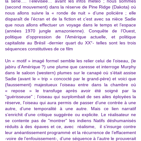
la série…. Télévisée… avant les infos météo ; nous sommes
(second mouvement) dans la réserve de
Pine Ridge
(Dakota) où
nous allons suivre la « ronde de nuit » d’une policière ; elle
disparaît de l’écran et de la fiction et c’est avec sa nièce Sadie
que nous allons effectuer un voyage dans le temps et l’espace
(années 1970 jungle amazonienne). Conquête de l’Ouest,
politique d’oppression de l’Amérique actuelle, et politique
capitaliste au Brésil -dernier quart du XX°- telles sont les trois
séquences constitutives de ce film
Un « motif » imagé formel semble les relier celui de l’oiseau, (le
jabiru d’Amérique ?) une plume que caresse et interroge Murphy
dans le saloon (western) plumes sur le canapé où s’était assise
Sadie (avant le « trip » concocté par le grand-père) et voici que
(faussement) majestueux l’oiseau entre dans la chambre où
« repose » le transfuge après avoir été soigné par la
"guérisseuse" ; l’oiseau qui surplombait de ses ailes éployées la
réserve, l’oiseau qui aura permis de passer d’une contrée à une
autre, d’une temporalité à une autre. Mais ce lien narratif
s’enrichit d’une critique suggérée ou explicite. Le réalisateur ne
se contente pas de "montrer" les indiens Natifs déshumanisés
réduits à des épaves et ce, avec réalisme, il s’insurge contre
leur anéantissement programmé et la récurrence de l’effacement
-voire de l’enfouissement-, d’une séquence à l’autre le prouverait