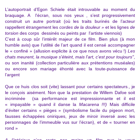
L’autoportrait d’Egon Schiele était introuvable au moment du
braquage. A l'écran, sous nos yeux , s’est progressivement
construit un autre portrait (où les traits burinés de l’acteur
rappellent étrangement les
cordes de la douleur »
et les lignes
de
torsion
des corps dessinés ou peints par l'artiste viennois)
C’est à coup sûr l’intérêt majeur de ce film. Bien plus (à mon
humble avis) que l’utilité de l’art quand il est censé accompagner
le « confiné » (allusion explicite à ce que nous avons vécu !)
Les
chats meurent, la musique s'éteint, mais l'art, c'est pour toujours"
,
ou son inanité (collection particulière aux prétentions muséales)
ou encore son mariage éhonté avec la toute-puissance de
l’argent
Que ce huis clos soit (vite) lassant pour certains spectateurs., je
le conçois aisément. Non que la prestation de Willem Dafoe soit
incriminée (sa performance est impressionnante et il est
« impayable » quand il danse la
Macarena !!!)
Mais difficile
d’éviter certains « pièges » (symbolisme facile du pigeon mort,
fausses échappées oniriques, jeux de miroir inversé avec les
personnages de l’immeuble vus sur l’écran), et de « tourner en
rond »