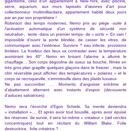
gigantisme, celui d’un appartement à New-York, avec piscine,
serre, aquarium, aux murs tapissés d’œuvres d’art pour
collectionneur multimilliardaire, appartement habité deux jours
par an par son propriétaire !
Robinson des temps modernes, Nemo pris au piège -
suite à
l’activation automatique d’un système de sécurité non
neutralisé-,
tente -dans un premier temps- de « sortir ». En vain !
impossible d’ouvrir la porte blindée, de casser les vitres, de
communiquer avec l’extérieur. Survivre ? eau infecte, provisions
limitées. La froideur des lieux va contraster avec la température
avoisinant les 40°…Nemo en brisant l’alarme a allumé le
chauffage… Son corps dégouline de sueur sa bouche, filmée en
très gros plan grapille quelques glaçons dans le freezer ; mais la
clim réversible peut afficher des températures « polaires » et le
corps se recroqueville, s’emmitoufle dans des plaids luxueux
Ne pas succomber …. Moments d’angoisse extrême et
d’abattement alternent avec instants d’espoir (découverte
d’astuces salvatrices)
Nemo sera l’écorché d’Egon Schiele. Sa merde deviendra
« installation ».... Et après avoir tout bousillé, après avoir épuisé
les réserves de survie, il sera lui-même « créateur » (œil cercles
concentriques) tout en récitant du William Blake. Folie
destructrice, folie créatrice ?