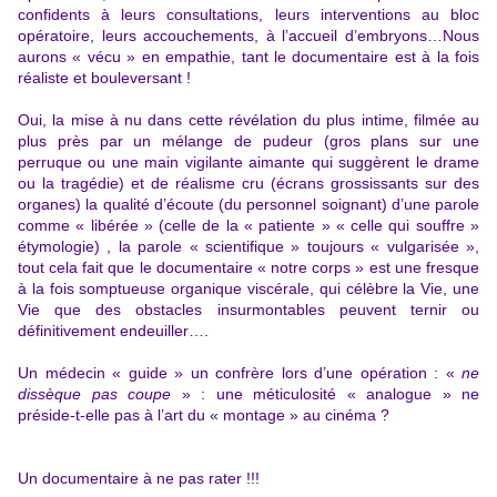
confidents à leurs consultations, leurs interventions au bloc
opératoire, leurs accouchements, à l’accueil d’embryons…Nous
aurons « vécu » en empathie, tant le documentaire est à la fois
réaliste et bouleversant !
Oui, la mise à nu dans cette révélation du plus intime, filmée au
plus près par un mélange de pudeur (gros plans sur une
perruque ou une main vigilante aimante qui suggèrent le drame
ou la tragédie) et de réalisme cru (écrans grossissants sur des
organes) la qualité d’écoute (du personnel soignant) d’une parole
comme « libérée » (celle de la « patiente » « celle qui souffre »
étymologie) , la parole « scientifique » toujours « vulgarisée »,
tout cela fait que le documentaire « notre corps » est une fresque
à la fois somptueuse organique viscérale, qui célèbre la Vie, une
Vie que des obstacles insurmontables peuvent ternir ou
définitivement endeuiller….
Un médecin « guide » un confrère lors d’une opération : «
ne
dissèque pas coupe
» : une méticulosité « analogue » ne
préside-t-elle pas à l’art du « montage » au cinéma ?
Un documentaire à ne pas rater !!!