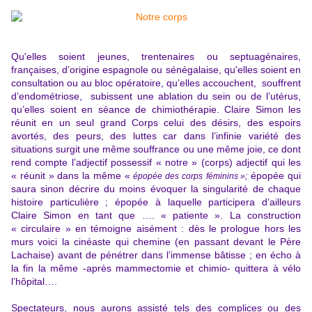
Qu'elles soient jeunes, trentenaires ou septuagénaires,
françaises, d’origine espagnole ou sénégalaise, qu'elles soient en
consultation ou au bloc opératoire, qu’elles accouchent, souffrent
d’endométriose, subissent une ablation du sein ou de l’utérus,
qu’elles soient en séance de chimiothérapie. Claire Simon les
réunit en un seul grand Corps celui des désirs, des espoirs
avortés, des peurs, des luttes car dans l’infinie variété des
situations surgit une même souffrance ou une même joie, ce dont
rend compte l’adjectif possessif « notre » (corps) adjectif qui les
« réunit » dans la même «
épopée qui
épopée des corps
féminins »;
saura sinon décrire du moins évoquer la singularité de chaque
histoire particulière ; épopée à laquelle participera d’ailleurs
Claire Simon en tant que …. « patiente ». La construction
« circulaire » en témoigne aisément : dès le prologue hors les
murs voici la cinéaste qui chemine (en passant devant le Père
Lachaise) avant de pénétrer dans l’immense bâtisse ; en écho à
la fin la même -après mammectomie et chimio- quittera à vélo
l’hôpital….
Spectateurs, nous aurons assisté tels des complices ou des