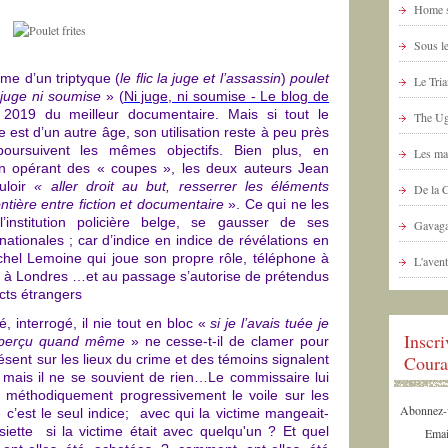
Home s
Sous le
rme d’un triptyque (
le flic la juge et l’assassin
)
poulet
Le Tria
 juge
ni soumise
» (
Ni juge, ni soumise - Le blog de
r 2019 du meilleur documentaire.
Mais si tout le
The Ug
 est d’un autre âge, son utilisation reste à peu près
poursuivent les mêmes objectifs. Bien plus, en
Les ma
en opérant des « coupes », les deux auteurs Jean
uloir
« aller droit au but, resserrer les éléments
De la 
rontière entre fiction et documentaire
». Ce qui ne les
’institution policière belge, se gausser de ses
Gavaga
nationales ; car d’indice en indice de révélations en
chel Lemoine qui joue son propre rôle, téléphone à
L'avent
n à Londres …et au passage s’autorise de prétendus
cts étrangers
, interrogé, il nie tout en bloc «
si je l’avais tuée je
Inscr
perçu
quand même
» ne cesse-t-il de clamer pour
résent sur les lieux du crime et des témoins signalent
Coura
e ; mais il ne se souvient de rien…Le commissaire lui
r méthodiquement progressivement le voile sur les
Abonnez-vo
 c’est le seul indice;
avec qui la victime mangeait-
ssiette si la victime était avec quelqu'un ? Et quel
Emai