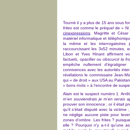
Tourné il y a plus de 15 ans sous fo
frites
est comme le préquel de «
Ni
cinexpressions
.
Magritte et Césa
matériel informatique et téléphonique
la même et les interrogatoires 
raccourcissant les 3x52 minutes, 
Libon et Yves Hinant affirment vo
factuels, opacifier ou obscurcir la f
empêche nullement d’égratigner l
connivences avec les autorités inter
révélations le commissaire Jean-Mi
qui « de droit » aux USA au Pakista
« bons mots » à l’encontre de suspe
Alain est le suspect numéro 1. Arrêté
m’en souviendrais je m’en serais a
prouver son innocence ; or il était p
qu’il s’était disputé avec la victim
ne néglige aucune piste pour leve
zones d’ombre. Les frites ? puisque
elle ? Pourquoi n'y a-t-il qu'une a