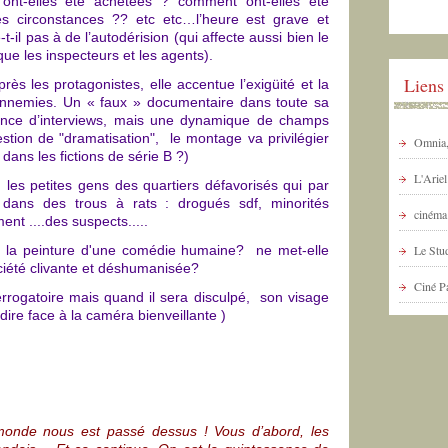
ont-elles été achetées ? comment ont-elles été
s circonstances ?? etc etc…l’heure est grave et
-t-il pas à de l’autodérision (qui affecte aussi bien le
ue les inspecteurs et les agents).
Liens
ès les protagonistes, elle accentue l’exigüité et la
t ennemies. Un « faux » documentaire dans toute sa
sence d’interviews, mais une dynamique de champs
tion de "dramatisation", le montage va privilégier
Omnia, 
ns les fictions de série B ?)
L'Arie
n les petites gens des quartiers défavorisés qui par
ans des trous à rats : drogués sdf, minorités
cinéma 
nt ....des suspects.....
 à la peinture d'une comédie humaine? ne met-elle
Le Stud
ciété clivante et déshumanisée?
Ciné P
errogatoire mais quand il sera disculpé, son visage
-à-dire face à la caméra bienveillante )
onde nous est passé dessus ! Vous d’abord, les