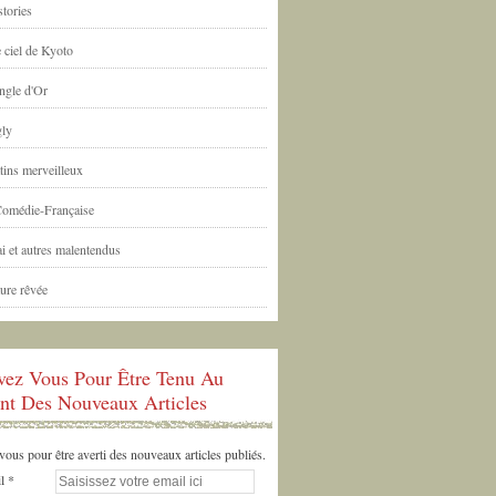
tories
 ciel de Kyoto
ngle d'Or
ly
tins merveilleux
Comédie-Française
i et autres malentendus
ure rêvée
ivez Vous Pour Être Tenu Au
nt Des Nouveaux Articles
us pour être averti des nouveaux articles publiés.
l