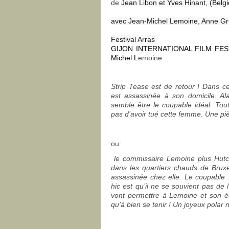
de
Jean Libon et Yves Hinant, (Belg
avec Jean-Michel Lemoine, Anne G
Festival Arras
GIJON INTERNATIONAL FILM FESTIV
Michel L
emoine
Strip Tease est de retour ! Dans c
est assassinée à son domicile. Al
semble être le coupable idéal. Tou
pas d’avoir tué cette femme. Une pièc
ou:
le commissaire Lemoine plus Hutch
dans les quartiers chauds de Bruxel
assassinée chez elle. Le coupable :
hic est qu’il ne se souvient pas de 
vont permettre à Lemoine et son équ
qu’à bien se tenir ! Un joyeux polar 