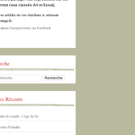
urtout ceux classés Art et Essai).
os articles ou vos réactions à:
artessai-
ange.fr
.
 aussi
Cinexpressions sur Facebook
rche
les Récents
ille de Gaulle : l'Age de fer
 route d'Omaha