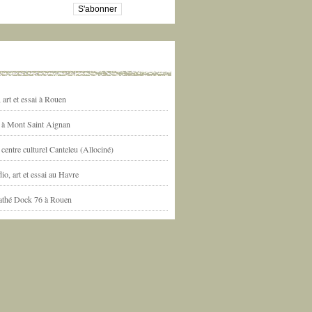
art et essai à Rouen
l à Mont Saint Aignan
centre culturel Canteleu (Allociné)
io, art et essai au Havre
athé Dock 76 à Rouen