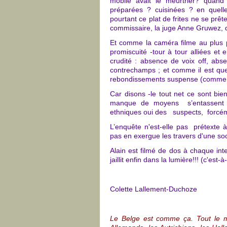
mobile avait le meurtrier?
quand 
préparées ? cuisinées ? en quelle
pourtant ce plat de frites ne se prête
commissaire, la juge Anne Gruwez, q
Et comme la caméra filme au plus pr
promiscuité -tour à tour alliées e
crudité : absence de voix off, ab
contrechamps ; et comme il est ques
rebondissements suspense (comme da
Car disons -le tout net ce sont bie
manque de moyens s’entassent d
ethniques oui des suspects, forcéme
L’enquête n'est-elle pas prétexte
pas en exergue les travers d'une so
Alain est filmé de dos à chaque int
jaillit enfin dans la lumière!!! (c'est
Colette Lallement-Duchoze
Le Belge est comme ça. Tout le m