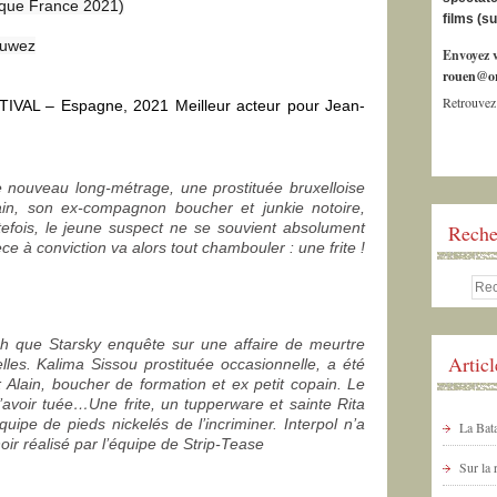
ique France 2021)
films (s
ruwez
Envoyez v
rouen@or
Retrouvez
AL – Espagne, 2021 Meilleur acteur pour Jean-
e nouveau long-métrage, une prostituée bruxelloise
ain, son ex-compagnon boucher et junkie notoire,
tefois, le jeune suspect ne se souvient absolument
Reche
e à conviction va alors tout chambouler : une frite !
 que Starsky enquête sur une affaire de meurtre
Artic
les. Kalima Sissou prostituée occasionnelle, a été
 Alain, boucher de formation et ex petit copain. Le
l’avoir tuée…Une frite, un tupperware et sainte Rita
ipe de pieds nickelés de l’incriminer. Interpol n’a
La Bata
noir réalisé par l’équipe de Strip-Tease
Sur la