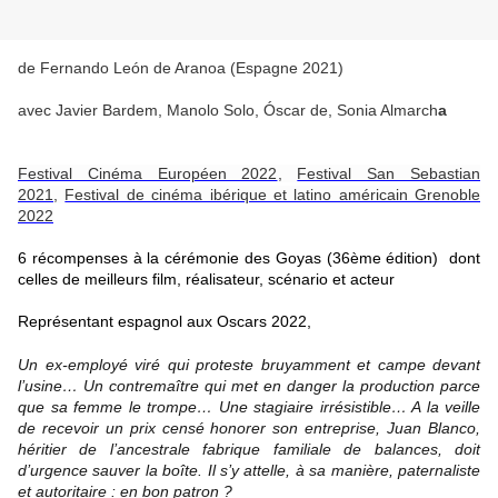
de Fernando León de Aranoa (Espagne 2021)
avec
Javier Bardem
,
Manolo Solo
,
Óscar de
,
Sonia Almarch
a
Festival Cinéma Européen 2022
,
Festival San Sebastian
2021
,
Festival de cinéma ibérique et latino américain Grenoble
2022
6 récompenses à la cérémonie des Goyas (36ème édition) dont
celles de meilleurs film, réalisateur, scénario et acteur
Représentant espagnol aux Oscars 2022,
Un ex-employé viré qui proteste bruyamment et campe devant
l’usine… Un contremaître qui met en danger la production parce
que sa femme le trompe… Une stagiaire irrésistible… A la veille
de recevoir un prix censé honorer son entreprise, Juan Blanco,
héritier de l’ancestrale fabrique familiale de balances, doit
d’urgence sauver la boîte. Il s’y attelle, à sa manière, paternaliste
et autoritaire : en bon patron ?