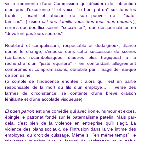
visite imminente d’une Commission qui décidera de l’obtention
d’un prix d’excellence !! et voici "le bon patron" sur tous les
fronts ; usant et abusant de son pouvoir de "pater
familias" (l’usine
est une famille vous êtes tous mes enfants
.),
surpris que des flics soient "socialistes", que des journalistes ne
"dévoilent pas leurs sources"
Roublard et compatissant, respectable et dédaigneux, Blanco
donne le change, s’impose dans cette succession de scènes
(certaines rocambolesques, d’autres plus tragiques) à la
recherche d’un "juste équilibre" - en confondant allégrement
compromis et compromissions, obnubilé par l’image de marque
de son usine
(ô comble de l’indécence éhontée : alors qu’il est en partie
responsable de la mort du fils d’un employé…, il verse des
larmes de circonstance, se contente d’une brève oraison
lénifiante et d’une accolade visqueuse)
El buen patron
est une comédie qui avec ironie, humour et excès,
épingle le patronat fondé sur le paternalisme patelin. Mais par-
delà, c’est bien de la violence en entreprise qu’il s’agit. La
violence des plans sociaux, de l’intrusion dans la vie intime des
employés, du droit de cuissage. Même si "en même temps" le