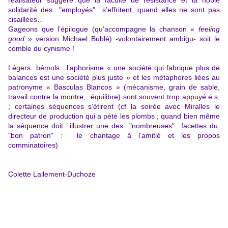
réalisateur suggère que la faculté de résistance et la noble
solidarité des "employés" s’effritent, quand elles ne sont pas
cisaillées…
Gageons que l’épilogue (qu’accompagne la chanson «
feeling
good
» version Michael Bublé) -volontairement ambigu- soit le
comble du cynisme !
Légers bémols : l’aphorisme «
une société qui fabrique plus de
balances est une société plus juste
» et les métaphores liées au
patronyme « Basculas Blancos » (mécanisme, grain de sable,
travail contre la montre, équilibre) sont souvent trop appuyé.e.s,
; certaines séquences s’étirent (cf la soirée avec Miralles le
directeur de production qui a pété les plombs ; quand bien même
la séquence doit illustrer une des "nombreuses" facettes du
"
bon patron" :
le chantage à l’amitié et les propos
comminatoires)
Colette Lallement-Duchoze