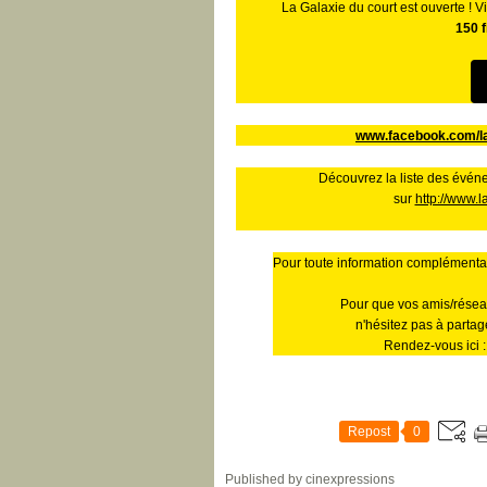
La Galaxie du court est ouverte ! 
150 f
www.facebook.com/l
Découvrez la liste des évé
sur
http://www.
Pour toute information complémentair
Pour que vos amis/réseau
n'hésitez pas à partage
Rendez-vous ici :
Repost
0
Published by cinexpressions