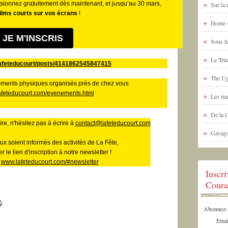
Visionnez gratuitement dès maintenant, et jusqu’au 30 mars,
Sur la
ilms courts sur vos écrans
!
Home s
JE M'INSCRIS
Sous le
Le Tria
afeteducourt/posts/4141862545847415
The Ug
nements physiques organisés près de chez vous
lafeteducourt.com/evenements.html
Les ma
De la 
e, n'hésitez pas à écrire à
contact@lafeteducourt.com
Gavaga
x soient informés des activités de La Fête,
r le lien d'inscription à notre newsletter !
www.lafeteducourt.com/#newsletter
Inscr
Coura
Abonnez-vo
Emai