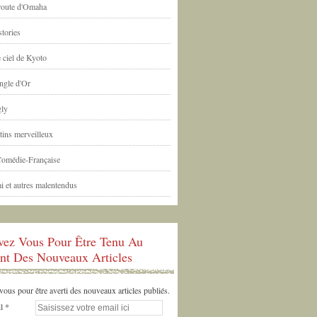
 route d'Omaha
tories
 ciel de Kyoto
ngle d'Or
ly
tins merveilleux
Comédie-Française
i et autres malentendus
ivez Vous Pour Être Tenu Au
nt Des Nouveaux Articles
us pour être averti des nouveaux articles publiés.
l