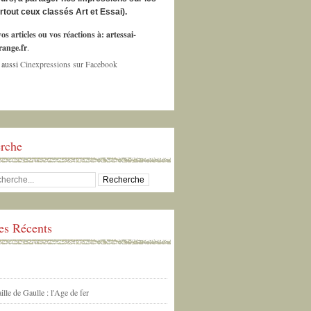
urtout ceux classés Art et Essai).
os articles ou vos réactions à:
artessai-
ange.fr
.
 aussi
Cinexpressions sur Facebook
rche
les Récents
ille de Gaulle : l'Age de fer