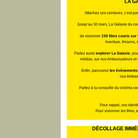
LA G
Attachez vos ceintures, c’est pa
Jusqu’au 30 mars, La Galaxie du cou
de visionner
150 films courts sur 
Aventure, frissons, 
Partez aussi
explorer La Galaxie
, po
médias, sur nos Ambassadeurs et vo
Enfin, parcourez
les événements
nos Ambass
Partez à la conquête du cinéma cour
Pour rappel, vos identi
Pour visionner les films,
c
DÉCOLLAGE IMMÉD