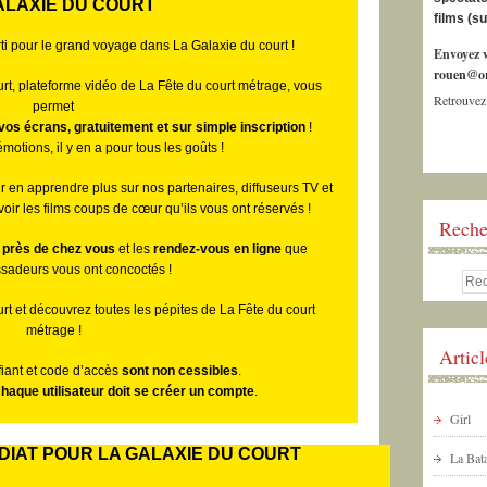
ALAXIE DU COURT
films (s
rti pour le grand voyage dans La Galaxie du court !
Envoyez v
rouen@or
rt, plateforme vidéo de La Fête du court métrage,
vous
Retrouvez
permet
vos écrans, gratuitement et sur simple inscription
!
émotions, il y en a pour tous les goûts !
ur en apprendre plus sur nos partenaires,
diffuseurs TV
et
ir les films coups de cœur qu’ils vous ont réservés !
Reche
 près de chez vous
et les
rendez-vous en ligne
que
adeurs vous ont concoctés !
t et découvrez toutes les pépites de La Fête du court
métrage !
Artic
fiant et code d’accès
sont non cessibles
.
haque utilisateur doit se créer un compte
.
Girl
IAT POUR LA GALAXIE DU COURT
La Bata