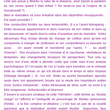
t-elle pas avoué à Motoko la sœur de la disparue, avoir baissé la pantalon
de son neveu quand il était enfant ? Ne serait-ce pas là l’origine de la
monstruosité ?)
Mais le réalisateur va nous entraîner dans des labyrinthes insoupçonnés…
Par quels procédés ?
Une construction fondée sur deux temporalités, (il y a l’avant kidnapping -
Ichiko heureuse apparemment et dans l’exercice de son métier et dans sa
vie amoureuse- et l’après dont la scène d’ouverture sert de charnière : Ichiko
(désormais Risa Ichida) décide de changer de coiffure alors qu’elle est
condamnée à changer de profession et son comportement va basculer lui
aussi... Un avant revisité et transformé par l’après ? ... ou plutôt
l'inverse?. Des incursions dans l’onirisme et le cauchemar -révélateurs de
fantasmes- des changements brusques de perspectives. Tout cela au
service non d’une vérité à dévoiler coûte que coûte mais d’une analyse
psychologique. Et l’on passe de l’un à l’autre sans transition car le cinéaste
traite au même niveau ce qui est décalé dans le temps et dans l'espace
(l'étrange étrangeté ) et l’on voit Ichiko au sourire bienveillant, apeurée
seule dans son appartement, broyée par la meute des inquisiteurs avides
d'une "justice immanente", Ichiko frémissante de désir, ou/et en proie à la
folie vengeresse . Anfractuosités et béances!
À travers le parcours erratique de cette "infirmière", cette femme au "double
visage" (cf l'affiche)
et l’ambiguïté du personnage de Motoko (amoureuse
d'Ichiko , à la fois complice et délatrice...) c’est tout un pan de la société
japonaise que le réalisateur semble vouloir illustrer (hypocrisie, faux