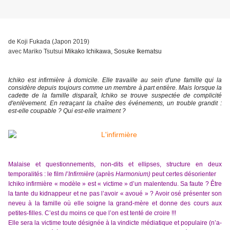
de Koji Fukada (Japon 2019)
avec Mariko Tsutsui
Mikako Ichikawa, Sosuke Ikematsu
Ichiko est infirmière à domicile. Elle travaille au sein d'une famille qui la
considère depuis toujours comme un membre à part entière. Mais lorsque la
cadette de la famille disparaît, Ichiko se trouve suspectée de complicité
d'enlèvement. En retraçant la chaîne des événements, un trouble grandit :
est-elle coupable ? Qui est-elle vraiment ?
Malaise et questionnements, non-dits et ellipses, structure en deux
temporalités : le film
l’Infirmière
(après
Harmonium)
peut certes
désorienter
Ichiko infirmière « modèle » est « victime » d’un malentendu. Sa faute ? Être
la tante du kidnappeur et ne pas l’avoir « avoué » ? Avoir osé présenter son
neveu à la famille où elle soigne la grand-mère et donne des cours aux
petites-filles. C’est du moins ce que l’on est tenté de croire !!!
Elle sera la victime toute désignée à la vindicte médiatique et populaire (n’a-