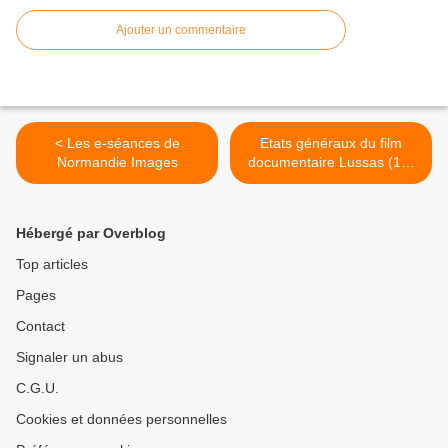
Ajouter un commentaire
< Les e-séances de
Etats généraux du film
Normandie Images
documentaire Lussas (17-
22 août 2020) >
Hébergé par Overblog
Top articles
Pages
Contact
Signaler un abus
C.G.U.
Cookies et données personnelles