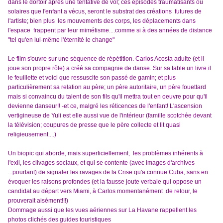
dans le dortoir après une tentative de vol; ces épisodes traumatisants ou
solaires que l'enfant a vécus, seront le substrat des créations futures de
l'artiste; bien plus les mouvements des corps, les déplacements dans
l'espace frappent par leur mimétisme....comme si à des années de distance
"tel qu'en lui-même l'éternité le change"
Le film s'ouvre sur une séquence de répétition. Carlos Acosta adulte (et il
joue son propre rôle) a créé sa compagnie de danse. Sur sa table un livre il
le feuillette et voici que ressuscite son passé de gamin; et plus
particulièrement sa relation au père; un père autoritaire, un père fouettard
mais si convaincu du talent de son fils qu'il mettra tout en oeuvre pour qu'il
devienne danseur!! -et ce, malgré les réticences de l'enfant! L'ascension
vertigineuse de Yuli est elle aussi vue de l'intérieur (famille scotchée devant
la télévision; coupures de presse que le père collecte et lit quasi
religieusement....)
Un biopic qui aborde, mais superficiellement, les problèmes inhérents à
l'exil, les clivages sociaux, et qui se contente (avec images d'archives
...pourtant) de signaler les ravages de la Crise qu'a connue Cuba, sans en
évoquer les raisons profondes (et la fausse joute verbale qui oppose un
candidat au départ vers Miami, à Carlos momentanément de retour, le
prouverait aisément!!!)
Dommage aussi que les vues aériennes sur La Havane rappellent les
photos clichés des guides touristiques