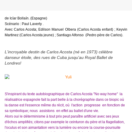
de Icíar Bollaín. (Espagne)
Scénario : Paul Laverty .
Avec Carlos Acosta; Edilson Manuel Olbera (Carlos Acosta enfant) ; Keyvin
Martinez (Carlos Acosta jeune) ; Santiago Alfonso (Pedro père de Carlos).
L'incroyable destin de Carlos Acosta (né en 1973) célèbre
danseur étoile, des rues de Cuba jusqu'au Royal Ballet de
Londres!
S'inspirant du texte autobiographique de Carlos Acosta "No way home" la
réalisatrice espagnole fait la part belle à la chorégraphie dans ce biopic où
la danse est l'essence même du récit, où l'action progresse en fonction de
sa symbolique; nous assistons en effet au ballet d'une vie.
Alors oui le déterminisme à tout prix peut paraître artificiel avec ses jeux
d'échos amplifiés; citons par exemple le ceinturon du père et la flagellation,
l'oculus et son aimantation vers la lumière ou encore la course-poursuite