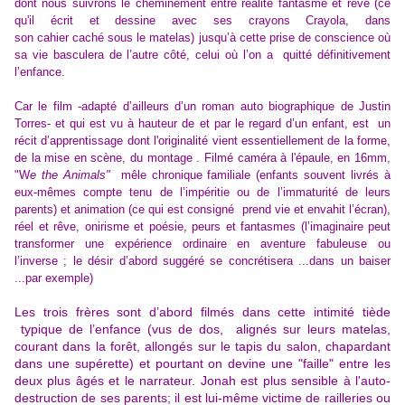
dont nous suivrons le cheminement entre réalité fantasme et rêve (ce
qu'il écrit et dessine avec ses crayons Crayola, dans
son cahier caché sous le matelas) jusqu’à cette prise de conscience où
sa vie basculera de l’autre côté, celui où l’on a quitté définitivement
l’enfance.
Car le film -adapté d’ailleurs d’un roman auto biographique de Justin
Torres- et qui est vu à hauteur de et par le regard d’un enfant, est un
récit d’apprentissage dont l'originalité vient essentiellement de la forme,
de la mise en scène, du montage . Filmé caméra à l'épaule, en 16mm,
"W
e the Animals"
mêle chronique familiale (enfants souvent livrés à
eux-mêmes compte tenu de l’impéritie ou de l’immaturité de leurs
parents) et animation (ce qui est consigné prend vie et envahit l’écran),
réel et rêve, onirisme et poésie, peurs et fantasmes (l’imaginaire peut
transformer une expérience ordinaire en aventure fabuleuse ou
l’inverse ; le désir d’abord suggéré se concrétisera ...dans un baiser
...par exemple)
Les trois frères sont d’abord filmés dans cette intimité tiède
typique de l’enfance (vus de dos, alignés sur leurs matelas,
courant dans la forêt, allongés sur le tapis du salon, chapardant
dans une supérette) et pourtant on devine une "faille" entre les
deux plus âgés et le narrateur. Jonah est plus sensible à l'auto-
destruction de ses parents; il est lui-même victime de railleries ou