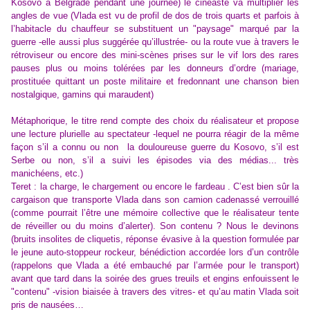
Kosovo à Belgrade pendant une journée) le cinéaste va multiplier les
angles de vue (Vlada est vu de profil de dos de trois quarts et parfois à
l’habitacle du chauffeur se substituent un "paysage" marqué par la
guerre -elle aussi plus suggérée qu’illustrée- ou la route vue à travers le
rétroviseur ou encore des mini-scènes prises sur le vif lors des rares
pauses plus ou moins tolérées par les donneurs d’ordre (mariage,
prostituée quittant un poste militaire et fredonnant une chanson bien
nostalgique, gamins qui maraudent)
Métaphorique, le titre rend compte des choix du réalisateur et propose
une lecture plurielle au spectateur -lequel ne pourra réagir de la même
façon s’il a connu ou non la douloureuse guerre du Kosovo, s’il est
Serbe ou non, s’il a suivi les épisodes via des médias... très
manichéens, etc.)
Teret : la charge, le chargement ou encore le fardeau . C’est bien sûr la
cargaison que transporte Vlada dans son camion cadenassé verrouillé
(comme pourrait l’être une mémoire collective que le réalisateur tente
de réveiller ou du moins d’alerter). Son contenu ? Nous le devinons
(bruits insolites de cliquetis, réponse évasive à la question formulée par
le jeune auto-stoppeur rockeur, bénédiction accordée lors d’un contrôle
(rappelons que Vlada a été embauché par l’armée pour le transport)
avant que tard dans la soirée des grues treuils et engins enfouissent le
"contenu" -vision biaisée à travers des vitres- et qu’au matin Vlada soit
pris de nausées…