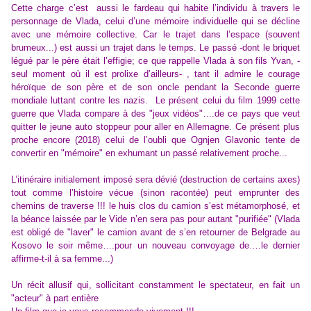
Cette charge c’est aussi le fardeau qui habite l’individu à travers le
personnage de Vlada, celui d’une mémoire individuelle qui se décline
avec une mémoire collective. Car le trajet dans l’espace (souvent
brumeux...) est aussi un trajet dans le temps. Le passé -dont le briquet
légué par le père était l’effigie; ce que rappelle Vlada à son fils Yvan, -
seul moment où il est prolixe d’ailleurs- , tant il admire le courage
héroïque de son père et de son oncle pendant la Seconde guerre
mondiale luttant contre les nazis. Le présent celui du film 1999 cette
guerre que Vlada compare à des "jeux vidéos"….de ce pays que veut
quitter le jeune auto stoppeur pour aller en Allemagne. Ce présent plus
proche encore (2018) celui de l’oubli que Ognjen Glavonic tente de
convertir en "mémoire" en exhumant un passé relativement proche...
L’itinéraire initialement imposé sera dévié (destruction de certains axes)
tout comme l’histoire vécue (sinon racontée) peut emprunter des
chemins de traverse !!! le huis clos du camion s’est métamorphosé, et
la béance laissée par le Vide n’en sera pas pour autant "purifiée" (Vlada
est obligé de "laver" le camion avant de s’en retourner de Belgrade au
Kosovo le soir même….pour un nouveau convoyage de….le dernier
affirme-t-il à sa femme...)
Un récit allusif qui, sollicitant constamment le spectateur, en fait un
"acteur" à part entière