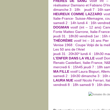
FRÈRES DE SANG
vostf Int –
réalisateur Damiano et Fabiano D’Inn
dimanche 3 : 18h jeudi 7 : 16h sam
HEUREUX COMME LAZZARO
vost
Italie-France- Suisse-Allemagne, co
samedi 2 : 14h lundi 4 : 16h vendred
DOGMAN
vostf (int – 12 ans) Cann
Fonte Matteo Garrone, Italie-France
jeudi 31 : 18h30 vendredi 1er : 16h 
THÉORÈME
vostf Int – 16 ans Pier
Venise 1968 : Coupe Volpi de la meil
Les 50 ans de l'Ariel
jeudi 31 : 20h30* lundi 4 : 18h30 mar
L’ENFER DANS LA VILLE
vostf Don
Renato Castellani, Italie-France, N
mercredi 6 : 15h45 jeudi 7 : 18h sa
MA FILLE
vostf Laura Bispuri, Allem
samedi 2 : 16h30 dimanche 3 : 16h 
LAURA NUE
vostf Nicolo Ferrari, I
vendredi 8 : 18h samedi 9 : 16h dim