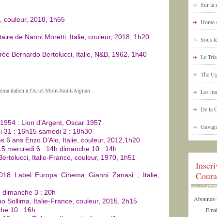
Sur la
e, couleur, 2018, 1h55
Home s
re de Nanni Moretti, Italie, couleur, 2018, 1h20
Sous le
rée Bernardo Bertolucci, Italie, N&B, 1962, 1h40
Le Tria
The Ug
Les ma
De la 
 1954 : Lion d’Argent, Oscar 1957
Gavaga
i 31 : 16h15 samedi 2 : 18h30
 6 ans Enzo D’Alo, Italie, couleur, 2012,1h20
15 mercredi 6 : 14h dimanche 10 : 14h
ertolucci, Italie-France, couleur, 1970, 1h51
Inscr
Coura
18 Label Europa Cinema Gianni Zanasi , Italie,
h dimanche 3 : 20h
Abonnez-vo
o Sollima, Italie-France, couleur, 2015, 2h15
che 10 : 16h
Emai