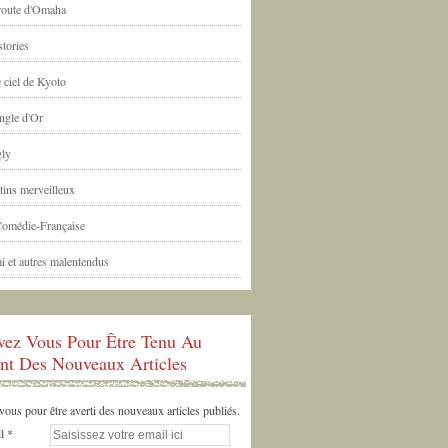
 route d'Omaha
tories
 ciel de Kyoto
ngle d'Or
ly
tins merveilleux
Comédie-Française
i et autres malentendus
ivez Vous Pour Être Tenu Au
nt Des Nouveaux Articles
us pour être averti des nouveaux articles publiés.
l