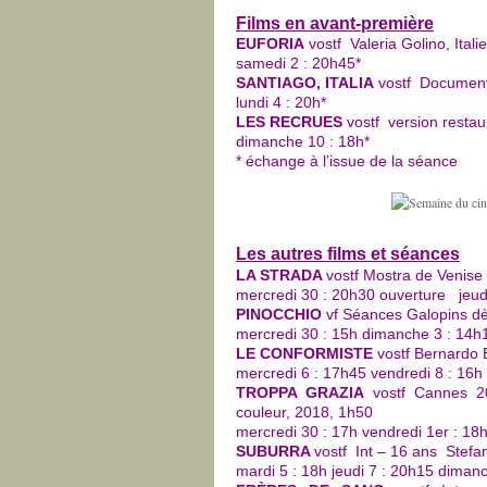
Films en avant-première
EUFORIA
vostf Valeria Golino, Itali
samedi 2 : 20h45*
SANTIAGO,
ITALIA
vostf Documentai
lundi 4 : 20h*
LES RECRUES
vostf version restau
dimanche 10 : 18h*
* échange à l’issue de la séance
Les autres films et séances
LA STRADA
vostf Mostra de Venise
mercredi 30 : 20h30 ouverture jeud
PINOCCHIO
vf Séances Galopins dès
mercredi 30 : 15h dimanche 3 : 14h
LE CONFORMISTE
vostf Bernardo B
mercredi 6 : 17h45 vendredi 8 : 16h
TROPPA GRAZIA
vostf Cannes 20
couleur, 2018, 1h50
mercredi 30 : 17h vendredi 1er : 18
SUBURRA
vostf Int – 16 ans Stefan
mardi 5 : 18h jeudi 7 : 20h15 diman