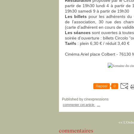
Restauration
proposée par le Circo
partir de 19h30 lundi 4 à partir de 
19h30 samedi 9 à partir de 19h30
Les billets
pour les adhérents du 
de l’association, 30 rue des char
(carte d’adhérent en cours de validité
Les séances
sont ouvertes à toutes
soirée d’ouverture : billets Circolo “o
Tarifs
: plein 6,30 € / réduit 3,40 €
Cinéma Ariel place Colbert - 76130 
Repost
0
Published by cinexpressions
commenter cet article
…
<< L'Ordr
commentaires