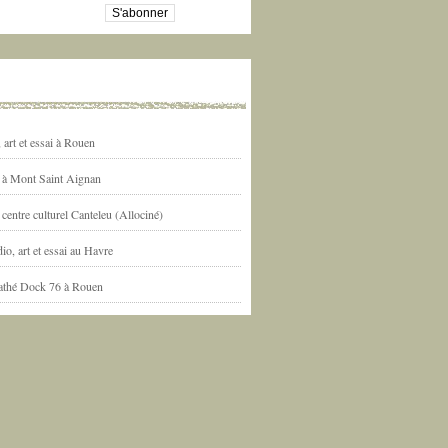
art et essai à Rouen
l à Mont Saint Aignan
centre culturel Canteleu (Allociné)
io, art et essai au Havre
athé Dock 76 à Rouen