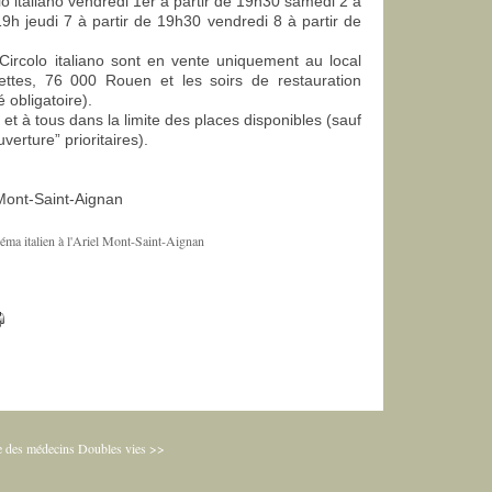
lo italiano vendredi 1er à partir de 19h30 samedi 2 à
19h jeudi 7 à partir de 19h30 vendredi 8 à partir de
Circolo italiano sont en vente uniquement au local
rettes, 76 000 Rouen et les soirs de restauration
 obligatoire).
 et à tous dans la limite des places disponibles (sauf
uverture” prioritaires).
Mont-Saint-Aignan
e des médecins
Doubles vies >>