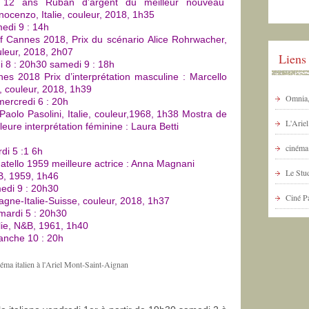
 12 ans Ruban d’argent du meilleur nouveau
ocenzo, Italie, couleur, 2018, 1h35
edi 9 : 14h
f Cannes 2018, Prix du scénario Alice Rohrwacher,
uleur, 2018, 2h07
Liens
i 8 : 20h30 samedi 9 : 18h
es 2018 Prix d’interprétation masculine : Marcello
, couleur, 2018, 1h39
Omnia, 
mercredi 6 : 20h
 Paolo Pasolini, Italie, couleur,1968, 1h38 Mostra de
L'Arie
leure interprétation féminine : Laura Betti
cinéma 
di 5 :1 6h
atello 1959 meilleure actrice : Anna Magnani
Le Stud
&B, 1959, 1h46
medi 9 : 20h30
Ciné P
agne-Italie-Suisse, couleur, 2018, 1h37
mardi 5 : 20h30
talie, N&B, 1961, 1h40
anche 10 : 20h