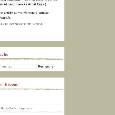
urtout ceux classés Art et Essai).
os articles ou vos réactions à:
artessai-
ange.fr
.
 aussi
Cinexpressions sur Facebook
rche
les Récents
ille de Gaulle : l'Age de fer