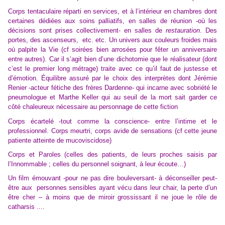
Corps tentaculaire réparti en services, et à l’intérieur en chambres dont
certaines dédiées aux soins palliatifs, en salles de réunion -où les
décisions
sont prises collectivement
- en salles de
restauration
. Des
portes,
des ascenseurs, etc. etc. Un univers aux couleurs froides mais
où palpite la Vie (cf soirées bien arrosées pour fêter un anniversaire
entre autres). Car il s’agit bien d’une dichotomie que le réalisateur (dont
c’est le premier long métrage) traite avec ce qu’il faut de justesse et
d’émotion. Équilibre assuré par le choix des interprètes
dont
Jérémie
Renier
-
acteur fétiche des frères Dardenne
-
qui
incarne
avec sobriété le
pneumologue et Marthe Keller
qui au seuil de la mort sait garder ce
côté chaleureux nécessaire au personnage
de cette fiction
Corps écartelé -tout comme la conscience- entre l’intime et le
professionne
l. Corps meurtri, corps avide de sensations (cf cette jeune
patiente atteinte de mucoviscidose)
Corps et Paroles (celles des patients, de leurs proches saisis par
l’Innommable ; celles
du
personnel soignant,
à leur écoute…
)
Un film émouvant -pour ne pas dire bouleversant- à déconseiller peut-
être aux personnes sensibles ayant vécu dans leur chair, la perte d’un
être cher – à moins
que
de miroir grossissant il ne joue le rôle de
catharsis ....