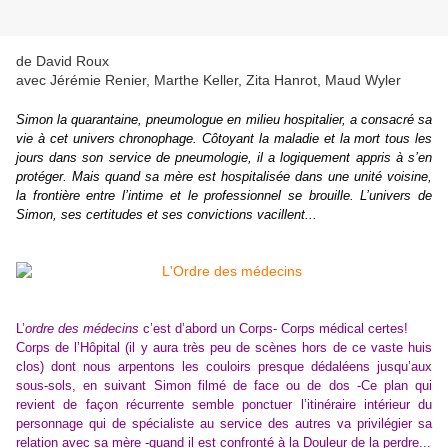
de David Roux
avec Jérémie Renier, Marthe Keller, Zita Hanrot, Maud Wyler
Simon la quarantaine
, pneumologue en milieu hospitalier, a consacré sa
vie à cet univers chronophage. Côtoyant la maladie et la mort tous les
jours dans son service de pneumologie, il a logiquement appris à s’en
protéger. Mais quand sa mère est hospitalisée dans une unité voisine,
la frontière entre l’intime et le professionnel se brouille. L’univers de
Simon, ses certitudes et ses convictions vacillent...
L’
ordre des médecins
c’est d’abord un Corps- Corps médical certes!
Corps de l’Hôpital
(il y aura très peu de scènes hors
de ce vaste huis
clos
)
dont nous arpentons les couloirs
presque dédaléens jusqu’au
x
sous-sol
s,
en suivant Simon filmé de face ou de dos -Ce plan qui
revient de façon récurrente semble ponctuer l’itinéraire intérieur du
personnage
qui de spécialiste au service des autres
va privilégier sa
relation avec sa mère -quand il est confronté à la Douleur de la perdre...