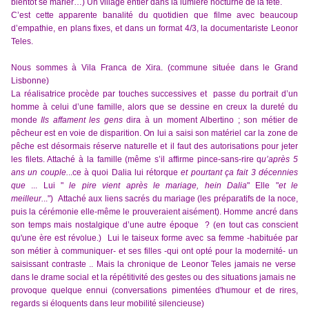
bientôt se marier…) Un village entier dans la lumière nocturne de la fête.
C’est cette apparente banalité du quotidien que filme avec beaucoup
d’empathie, en plans fixes, et dans un format 4/3, la documentariste Leonor
Teles.
Nous sommes à Vila Franca de Xira. (commune située dans le Grand
Lisbonne)
La réalisatrice procède par touches successives et passe du portrait d’un
homme à celui d’une famille, alors que se dessine en creux la dureté du
monde
Ils affament
les gens
dira à un moment Albertino ; son métier de
pêcheur est en voie de disparition. On lui a saisi son matériel car la zone de
pêche est désormais réserve naturelle et il faut des autorisations pour jeter
les filets. Attaché à la famille (même s’il affirme pince-sans-rire q
u’après 5
ans un couple.
..ce à quoi Dalia lui rétorque
et pourtant
ça fait 3 décennies
que
... Lui "
le pire vient après le mariage, hein Dalia
" Elle "
et le
meilleur.
..") Attaché aux liens sacrés du mariage (les préparatifs de la noce,
puis la cérémonie elle-même le prouveraient aisément). Homme ancré dans
son temps mais nostalgique d’une autre époque ? (en tout cas conscient
qu'une ère est révolue.) Lui le taiseux forme avec sa femme -habituée par
son métier à communiquer- et ses filles -qui ont opté pour la modernité- un
saisissant contraste .. Mais
la chronique de Leonor Teles jamais ne verse
dans le drame social et la répétitivité des gestes ou des situations jamais ne
provoque quelque ennui (conversations pimentées d'humour et de rires,
regards si éloquents dans leur mobilité silencieuse)