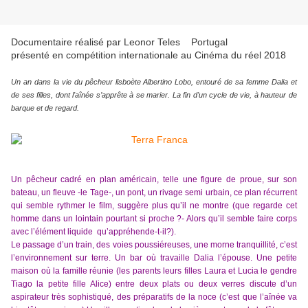
Documentaire réalisé par Leonor Teles Portugal
présenté en compétition internationale au Cinéma du réel 2018
Un an dans la vie du pêcheur lisboète Albertino Lobo, entouré de sa femme Dalia et
de ses filles, dont l'aînée s’apprête à se marier. La fin d'un cycle de vie, à hauteur de
barque et de regard.
Un pêcheur cadré en plan américain, telle une figure de proue, sur son
bateau, un fleuve -le Tage-, un pont, un rivage semi urbain, ce plan récurrent
qui semble rythmer le film, suggère plus qu’il ne montre (que regarde cet
homme dans un lointain pourtant si proche ?- Alors qu’il semble faire corps
avec l’élément liquide qu’appréhende-t-il?).
Le passage d’un train, des voies poussiéreuses, une morne tranquillité, c’est
l’environnement sur terre. Un bar où travaille Dalia l’épouse. Une petite
maison où la famille réunie (les parents leurs filles Laura et Lucia le gendre
Tiago la petite fille Alice) entre deux plats ou deux verres discute d’un
aspirateur très sophistiqué, des préparatifs de la noce (c’est que l’aînée va